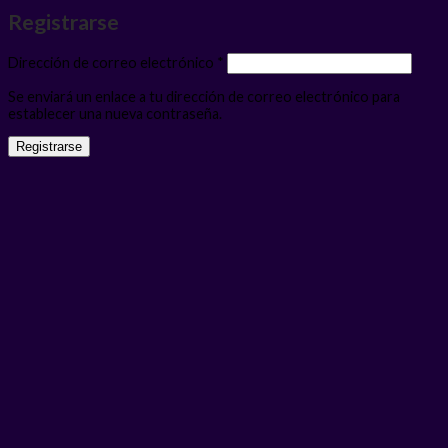
Registrarse
Obligatorio
Dirección de correo electrónico
*
Se enviará un enlace a tu dirección de correo electrónico para
establecer una nueva contraseña.
Registrarse