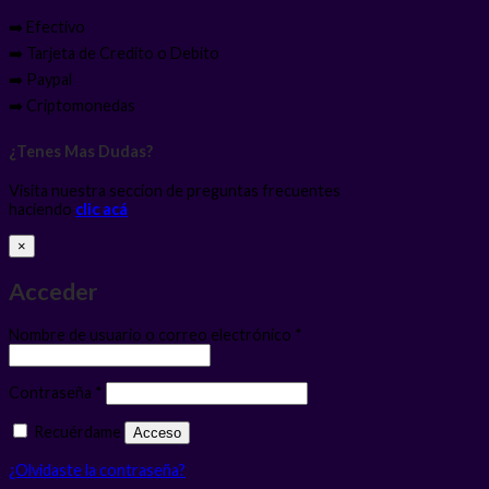
➡️ Efectivo
➡️ Tarjeta de Credito o Debito
➡️ Paypal
➡️ Criptomonedas
¿Tenes Mas Dudas?
Visita nuestra seccion de preguntas frecuentes
haciendo
clic acá
×
Acceder
Obligatorio
Nombre de usuario o correo electrónico
*
Obligatorio
Contraseña
*
Recuérdame
Acceso
¿Olvidaste la contraseña?