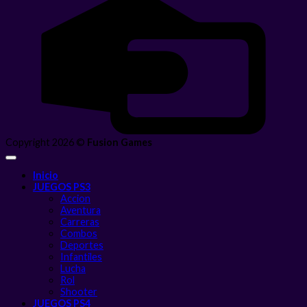
C
Copyright 2026 ©
Fusion Games
Inicio
JUEGOS PS3
Accion
Aventura
Carreras
Combos
Deportes
Infantiles
Lucha
Rol
Shooter
JUEGOS PS4