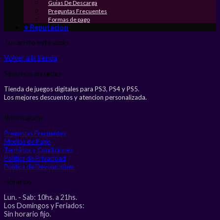
Guias De Descarga
Preguntas Frecuentes
Formas de pago
⭐ Reputacion
Tu carrito está vacío.
Volver a la tienda
Seguinos en redes
Tienda de juegos digitales para PS3, PS4 y PS5.
Los mejores descuentos y atencion personalizada.
Informacion
Preguntas Frecuentes
Medios de Pago
Terminos y Condiciones
Politica de Privacidad
Politica de Devoluciones
Horarios
Lun. - Sab: 10hs. a 21hs.
Los Domingos y Feriados:
Sin horario fijo.