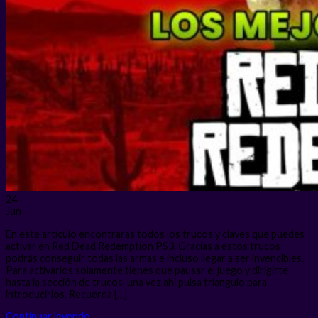
24
Jun
En este articulo encontraras todos los trucos y claves que puedes
activar en Red Dead Redemption PS3. Gracias a estos trucos
podrás conseguir todas las armas e incluso llegar a ser invencibles.
Para activarlos solamente tienes que pausar el juego y dirigirte
hasta la sección de trucos, una vez ahí pulsa triangulo para
introducirlos. Recuerda […]
Continuar leyendo
→