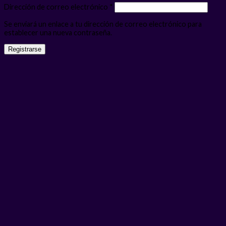
Obligatorio
Dirección de correo electrónico
*
Se enviará un enlace a tu dirección de correo electrónico para
establecer una nueva contraseña.
Registrarse