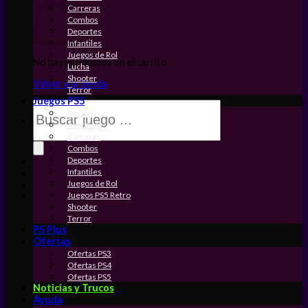
Carreras
Combos
Deportes
Infantiles
Juegos de Rol
No hay productos en el carrito.
Lucha
Shooter
Volver a la tienda
Terror
Juegos PS5
Búsqueda
Accion
de
Aventura
productos
Carreras
Combos
Deportes
Infantiles
Juegos de Rol
Juegos PS5 Retro
Shooter
Terror
PS Plus
Ofertas
Ofertas PS3
Ofertas PS4
Ofertas PS5
Noticias y Trucos
Ayuda