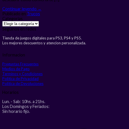
Continuar leyendo
→
Publicado en
Trucos
Categorias
Categorias
Seguinos en redes
Tienda de juegos digitales para PS3, PS4 y PS5.
Los mejores descuentos y atencion personalizada.
Informacion
Preguntas Frecuentes
Medios de Pago
Terminos y Condiciones
Politica de Privacidad
Politica de Devoluciones
Horarios
Lun. - Sab: 10hs. a 21hs.
Los Domingos y Feriados:
Sin horario fijo.
V