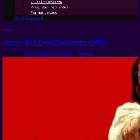
Guias De Descarga
Preguntas Frecuentes
Formas de pago
⭐ Reputacion
Trucos
Trucos Red Dead Redemption PS3
Posted on
24/06/2024
21/07/2024
by
fgadmin