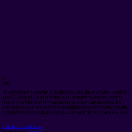
20
May
¡Prepárate para desatar la verdadera brutalidad en Mortal Kombat 9
para PS3 Digital! En este artículo, te revelaremos los trucos más
letales y los fatality más impactantes para dominar el torneo. En
esta guia encontraras la forma de realizar todos los fatality, babality
y stage fatality de cada personaje. Los comandos son para PS3. Los
[…]
Continuar leyendo
→
Publicado en
Trucos