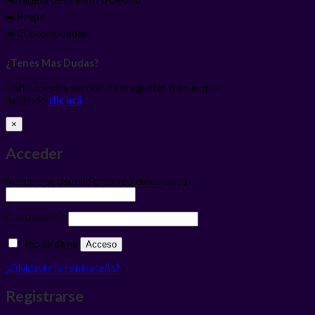
➡️ Paypal
➡️ Criptomonedas
¿Tenes Mas Dudas?
Visita nuestra seccion de preguntas frecuentes
haciendo
clic acá
×
Acceder
Obligatorio
Nombre de usuario o correo electrónico
*
Obligatorio
Contraseña
*
Recuérdame
Acceso
¿Olvidaste la contraseña?
Registrarse