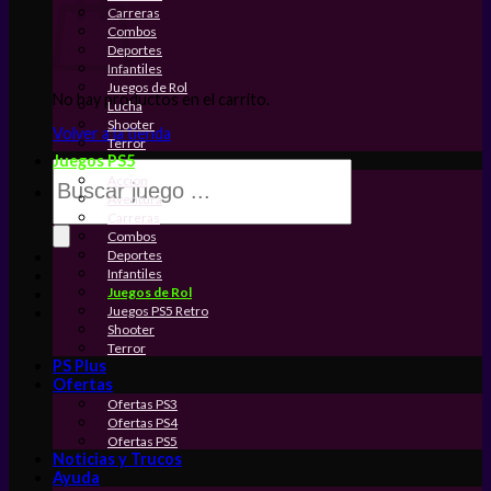
Carreras
Combos
Deportes
Infantiles
Juegos de Rol
No hay productos en el carrito.
Lucha
Shooter
Volver a la tienda
Terror
Juegos PS5
Búsqueda
Accion
de
Aventura
productos
Carreras
Combos
Deportes
Infantiles
Juegos de Rol
Juegos PS5 Retro
Shooter
Terror
PS Plus
Ofertas
Ofertas PS3
Ofertas PS4
Ofertas PS5
Noticias y Trucos
Ayuda