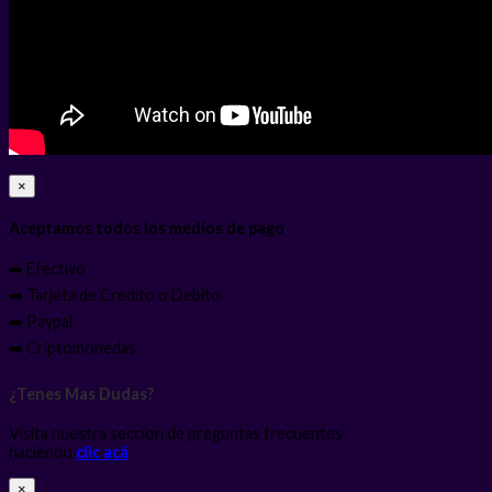
×
Aceptamos todos los medios de pago
➡️ Efectivo
➡️ Tarjeta de Credito o Debito
➡️ Paypal
➡️ Criptomonedas
¿Tenes Mas Dudas?
Visita nuestra seccion de preguntas frecuentes
haciendo
clic acá
×