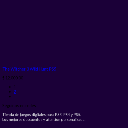
The Witcher 3 Wild Hunt PS5
$
12.000,00
1
2
Seguinos en redes
Tienda de juegos digitales para PS3, PS4 y PS5.
Los mejores descuentos y atencion personalizada.