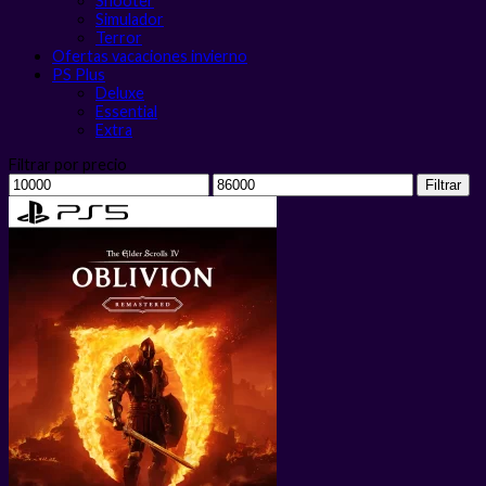
Shooter
Simulador
Terror
Ofertas vacaciones invierno
PS Plus
Deluxe
Essential
Extra
Filtrar por precio
Precio
Precio
Filtrar
mínimo
máximo