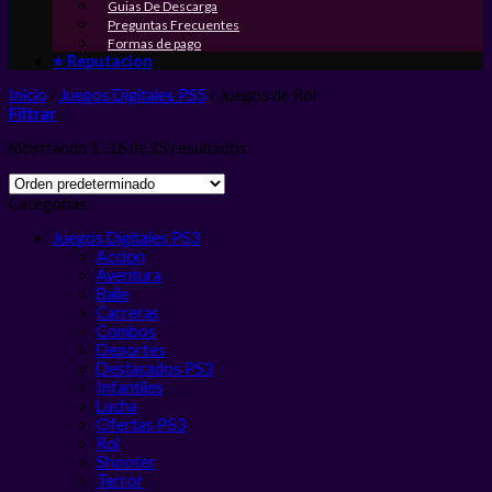
Guias De Descarga
Preguntas Frecuentes
Formas de pago
⭐ Reputacion
Inicio
/
Juegos Digitales PS5
/
Juegos de Rol
Filtrar
Mostrando 1–16 de 25 resultados
Categorias
Juegos Digitales PS3
Accion
Aventura
Baile
Carreras
Combos
Deportes
Destacados PS3
Infantiles
Lucha
Ofertas PS3
Rol
Shooter
Terror