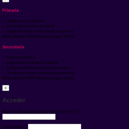
Primaria
✅ Jugas con tu usuario
✅ Los trofeos van a tu perfil
✅ Jugas sin estar conectado a internet
❌ No incluye PSN Plus para jugar online
Secundaria
✅ Más económico
✅ Jugas con el usuario enviado
✅ Sumas trofeos en el nuevo usuario
✅ Tenes que estar conectado a internet
❌ No incluye PSN Plus para jugar online
×
Acceder
Obligatorio
Nombre de usuario o correo electrónico
*
Obligatorio
Contraseña
*