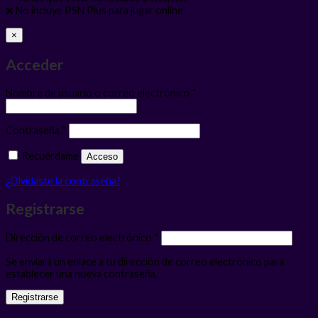
❌ No incluye PSN Plus para jugar online
×
Acceder
Obligatorio
Nombre de usuario o correo electrónico
*
Obligatorio
Contraseña
*
Recuérdame
Acceso
¿Olvidaste la contraseña?
Registrarse
Obligatorio
Dirección de correo electrónico
*
Se enviará un enlace a tu dirección de correo electrónico para
establecer una nueva contraseña.
Registrarse