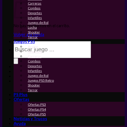
Carreras
Combos
Deportes
Infantiles
Juegos de Rol
No hay productos en el carrito.
Lucha
Shooter
Volver a la tienda
Terror
Juegos PS5
Búsqueda
Accion
de
Aventura
productos
Carreras
Combos
Deportes
Infantiles
Juegos de Rol
Juegos PS5 Retro
Shooter
Terror
PS Plus
Ofertas
Ofertas PS3
Ofertas PS4
Ofertas PS5
Noticias y Trucos
Ayuda