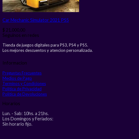
Car Mechanic Simulator 2021 PS5
$
21.000,00
Seguinos en redes
Tienda de juegos digitales para PS3, PS4 y PS5.
Los mejores descuentos y atencion personalizada.
Informacion
Preguntas Frecuentes
Medios de Pago
Terminos y Condiciones
Politica de Privacidad
Politica de Devoluciones
Horarios
Lun. - Sab: 10hs. a 21hs.
Los Domingos y Feriados:
Sin horario fijo.
V