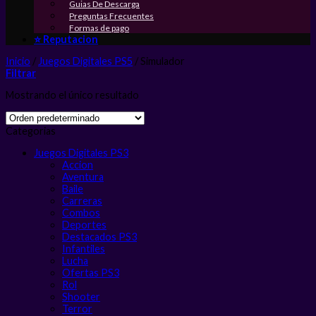
Guias De Descarga
Preguntas Frecuentes
Formas de pago
⭐ Reputacion
Inicio
/
Juegos Digitales PS5
/
Simulador
Filtrar
Mostrando el único resultado
Categorias
Juegos Digitales PS3
Accion
Aventura
Baile
Carreras
Combos
Deportes
Destacados PS3
Infantiles
Lucha
Ofertas PS3
Rol
Shooter
Terror