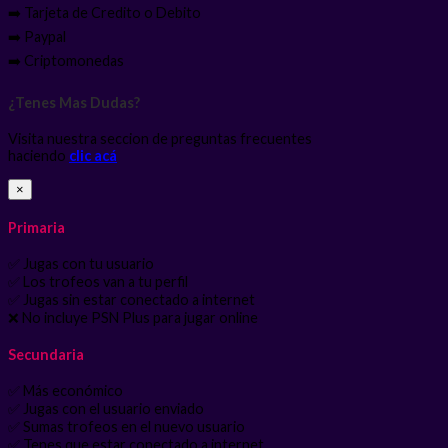
➡️ Tarjeta de Credito o Debito
➡️ Paypal
➡️ Criptomonedas
¿Tenes Mas Dudas?
Visita nuestra seccion de preguntas frecuentes
haciendo
clic acá
×
Primaria
✅ Jugas con tu usuario
✅ Los trofeos van a tu perfil
✅ Jugas sin estar conectado a internet
❌ No incluye PSN Plus para jugar online
Secundaria
✅ Más económico
✅ Jugas con el usuario enviado
✅ Sumas trofeos en el nuevo usuario
✅ Tenes que estar conectado a internet