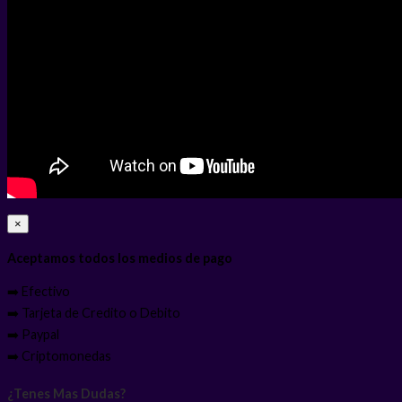
×
Aceptamos todos los medios de pago
➡️ Efectivo
➡️ Tarjeta de Credito o Debito
➡️ Paypal
➡️ Criptomonedas
¿Tenes Mas Dudas?