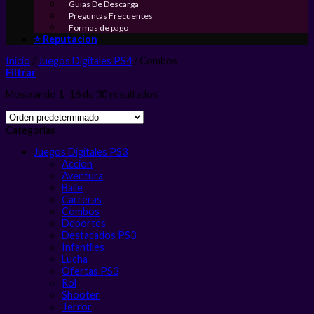
Guias De Descarga
Preguntas Frecuentes
Formas de pago
⭐ Reputacion
Inicio
/
Juegos Digitales PS4
/
Combos
Filtrar
Mostrando 1–16 de 30 resultados
Categorias
Juegos Digitales PS3
Accion
Aventura
Baile
Carreras
Combos
Deportes
Destacados PS3
Infantiles
Lucha
Ofertas PS3
Rol
Shooter
Terror