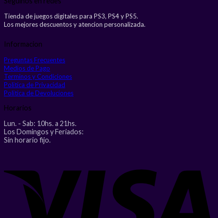
Seguinos en redes
Tienda de juegos digitales para PS3, PS4 y PS5.
Los mejores descuentos y atencion personalizada.
Informacion
Preguntas Frecuentes
Medios de Pago
Terminos y Condiciones
Politica de Privacidad
Politica de Devoluciones
Horarios
Lun. - Sab: 10hs. a 21hs.
Los Domingos y Feriados:
Sin horario fijo.
V