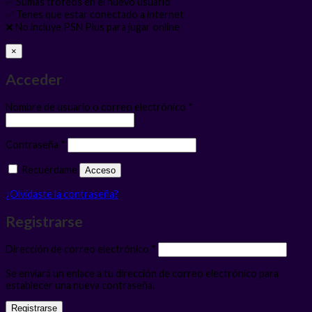
✅ Sumas trofeos en el nuevo usuario
✅ Tenes que estar conectado a internet
❌ No incluye PSN Plus para jugar online
×
Acceder
Obligatorio
Nombre de usuario o correo electrónico
*
Obligatorio
Contraseña
*
Recuérdame
Acceso
¿Olvidaste la contraseña?
Registrarse
Obligatorio
Dirección de correo electrónico
*
Se enviará un enlace a tu dirección de correo electrónico para
establecer una nueva contraseña.
Registrarse