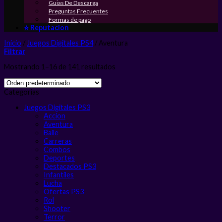
Guias De Descarga
Preguntas Frecuentes
Formas de pago
⭐ Reputacion
Inicio
/
Juegos Digitales PS4
/
Aventura
Filtrar
Mostrando 1–16 de 141 resultados
Categorias
Juegos Digitales PS3
Accion
Aventura
Baile
Carreras
Combos
Deportes
Destacados PS3
Infantiles
Lucha
Ofertas PS3
Rol
Shooter
Terror