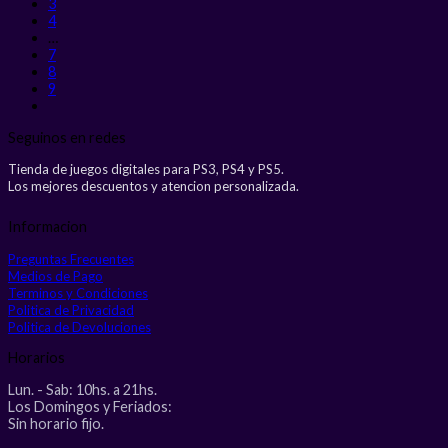
3
4
…
7
8
9
Seguinos en redes
Tienda de juegos digitales para PS3, PS4 y PS5.
Los mejores descuentos y atencion personalizada.
Informacion
Preguntas Frecuentes
Medios de Pago
Terminos y Condiciones
Politica de Privacidad
Politica de Devoluciones
Horarios
Lun. - Sab: 10hs. a 21hs.
Los Domingos y Feriados:
Sin horario fijo.