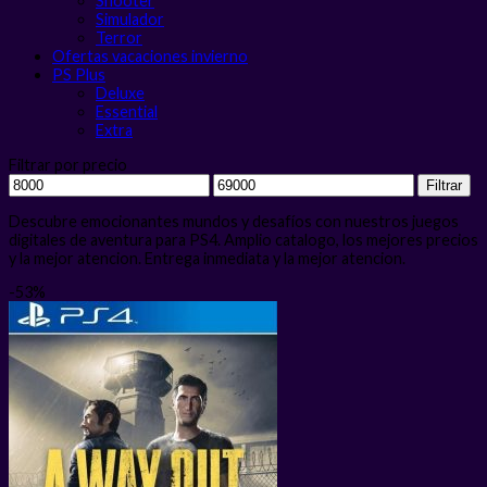
Shooter
Simulador
Terror
Ofertas vacaciones invierno
PS Plus
Deluxe
Essential
Extra
Filtrar por precio
Precio
Precio
Filtrar
mínimo
máximo
Descubre emocionantes mundos y desafíos con nuestros juegos
digitales de aventura para PS4. Amplio catalogo, los mejores precios
y la mejor atencion. Entrega inmediata y la mejor atencion.
-53%