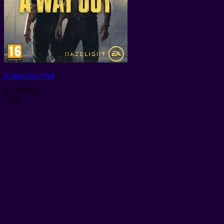
A Way Out PS4
$
17.000,00
-62%