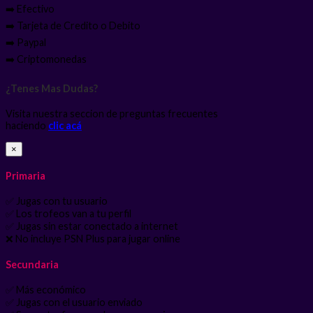
➡️ Efectivo
➡️ Tarjeta de Credito o Debito
➡️ Paypal
➡️ Criptomonedas
¿Tenes Mas Dudas?
Visita nuestra seccion de preguntas frecuentes
haciendo
clic acá
×
Primaria
✅ Jugas con tu usuario
✅ Los trofeos van a tu perfil
✅ Jugas sin estar conectado a internet
❌ No incluye PSN Plus para jugar online
Secundaria
✅ Más económico
✅ Jugas con el usuario enviado