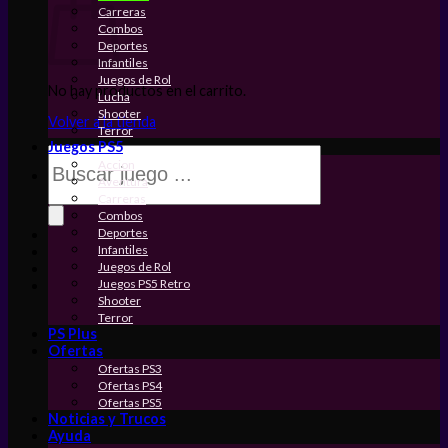
Carreras
Combos
Deportes
Infantiles
Juegos de Rol
No hay productos en el carrito.
Lucha
Shooter
Volver a la tienda
Terror
Juegos PS5
Búsqueda
Accion
de
Aventura
productos
Carreras
Combos
Deportes
Infantiles
Juegos de Rol
Juegos PS5 Retro
Shooter
Terror
PS Plus
Ofertas
Ofertas PS3
Ofertas PS4
Ofertas PS5
Noticias y Trucos
Ayuda