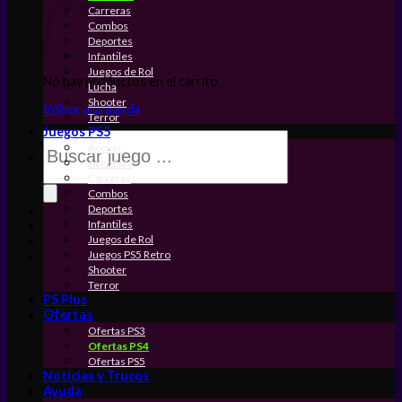
Carreras
Combos
Deportes
Infantiles
Juegos de Rol
No hay productos en el carrito.
Lucha
Shooter
Volver a la tienda
Terror
Juegos PS5
Búsqueda
Accion
de
Aventura
productos
Carreras
Combos
Deportes
Infantiles
Juegos de Rol
Juegos PS5 Retro
Shooter
Terror
PS Plus
Ofertas
Ofertas PS3
Ofertas PS4
Ofertas PS5
Noticias y Trucos
Ayuda