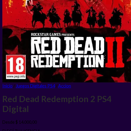
Inicio
/
Juegos Digitales PS4
/
Accion
Red Dead Redemption 2 PS4
Digital
Desde
$
14.000,00