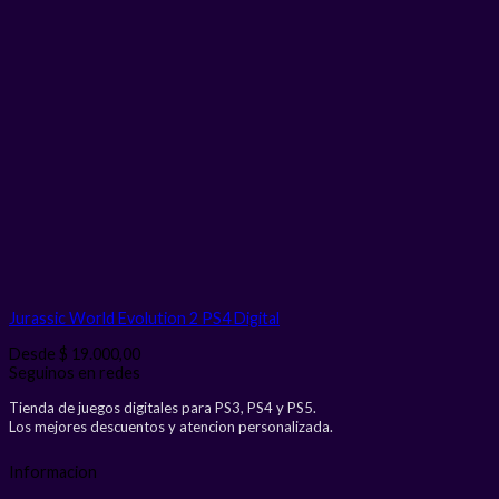
Jurassic World Evolution 2 PS4
Digital
Desde
$
19.000,00
Seguinos en redes
Tienda de juegos digitales para PS3, PS4 y PS5.
Los mejores descuentos y atencion personalizada.
Informacion