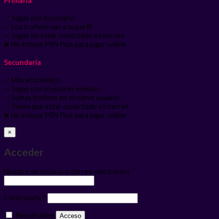
Primaria
✅ Jugas con tu usuario
✅ Los trofeos van a tu perfil
✅ Jugas sin estar conectado a internet
❌ No incluye PSN Plus para jugar online
Secundaria
✅ Más económico
✅ Jugas con el usuario enviado
✅ Sumas trofeos en el nuevo usuario
✅ Tenes que estar conectado a internet
❌ No incluye PSN Plus para jugar online
×
Acceder
Obligatorio
Nombre de usuario o correo electrónico
*
Obligatorio
Contraseña
*
Recuérdame
Acceso