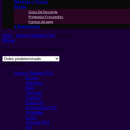
Noticias y Trucos
Ayuda
Guias De Descarga
Preguntas Frecuentes
Formas de pago
⭐ Reputacion
Inicio
/
Juegos Digitales PS4
/
Carreras
Filtrar
Mostrando 1–16 de 34 resultados
Categorias
Juegos Digitales PS3
Accion
Aventura
Baile
Carreras
Combos
Deportes
Destacados PS3
Infantiles
Lucha
Ofertas PS3
Rol