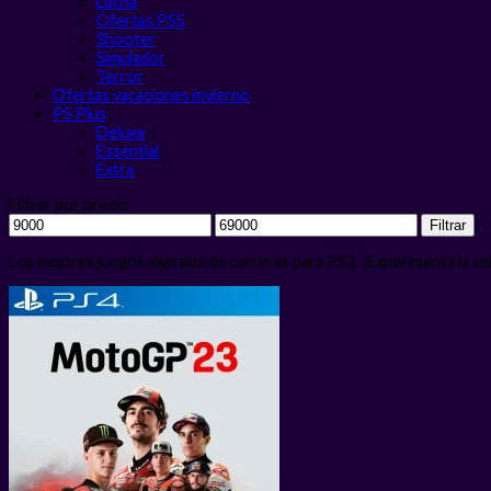
Lucha
Ofertas PS5
Shooter
Simulador
Terror
Ofertas vacaciones invierno
PS Plus
Deluxe
Essential
Extra
Filtrar por precio
Precio
Precio
Filtrar
mínimo
máximo
Los mejores juegos digitales de carreras para PS3. ¡Experimenta la ve