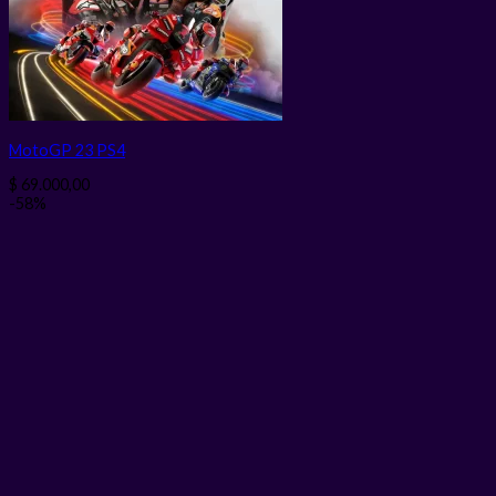
MotoGP 23 PS4
$
69.000,00
-58%