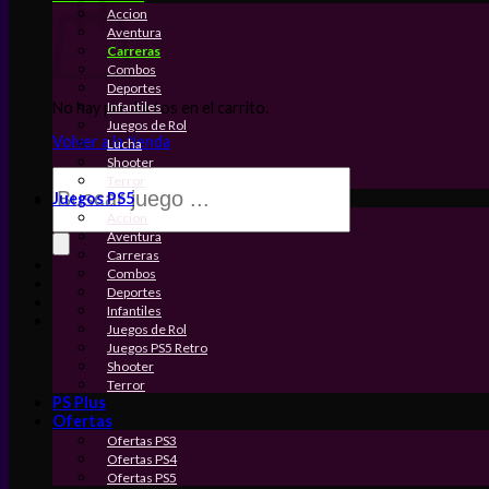
Accion
Aventura
Carreras
Combos
Deportes
Infantiles
No hay productos en el carrito.
Juegos de Rol
Volver a la tienda
Lucha
Shooter
Búsqueda
Terror
de
Juegos PS5
productos
Accion
Aventura
Carreras
Combos
Deportes
Infantiles
Juegos de Rol
Juegos PS5 Retro
Shooter
Terror
PS Plus
Ofertas
Ofertas PS3
Ofertas PS4
Ofertas PS5