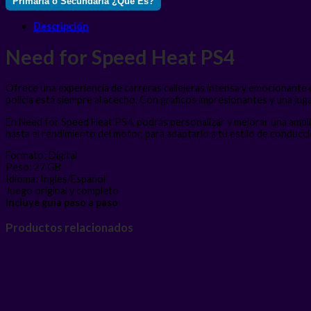
Primaria o Secundaria ¿Qué Es?
Descripción
Need for Speed Heat PS4
Ofrece una experiencia de carreras callejeras intensa y emocionante 
policía está siempre al acecho. Con gráficos impresionantes y una jugab
En Need for Speed Heat PS4, podrás personalizar y mejorar una amplia
hasta el rendimiento del motor, para adaptarlo a tu estilo de conducció
Formato: Digital
Peso: 27 GB
Idioma: Ingles/Español
Juego original y completo
Incluye guia paso a paso
Productos relacionados