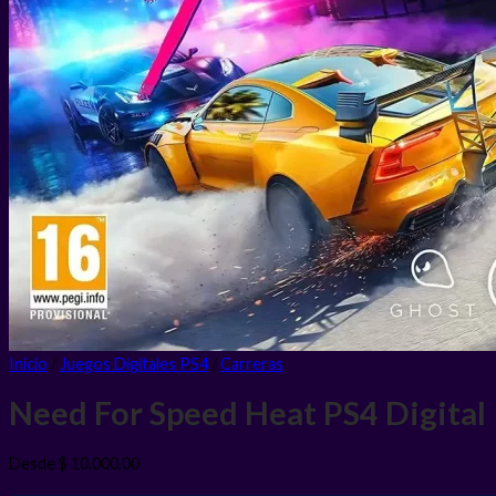
Inicio
/
Juegos Digitales PS4
/
Carreras
Need For Speed Heat PS4
Digital
Desde
$
10.000,00