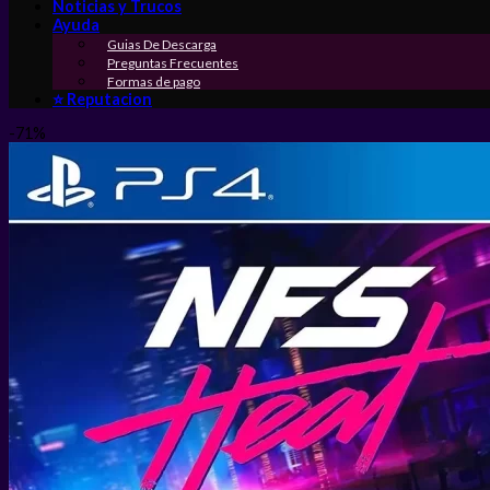
Noticias y Trucos
Ayuda
Guias De Descarga
Preguntas Frecuentes
Formas de pago
⭐ Reputacion
-71%