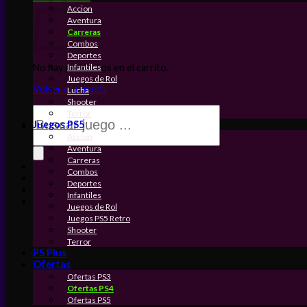
Accion
Aventura
Carreras
Combos
Deportes
Infantiles
No hay productos en el carrito.
Juegos de Rol
Volver a la tienda
Lucha
Shooter
Búsqueda
Terror
de
Juegos PS5
productos
Accion
Aventura
Carreras
Combos
Deportes
Infantiles
Juegos de Rol
Juegos PS5 Retro
Shooter
Terror
PS Plus
Ofertas
Ofertas PS3
Ofertas PS4
Ofertas PS5