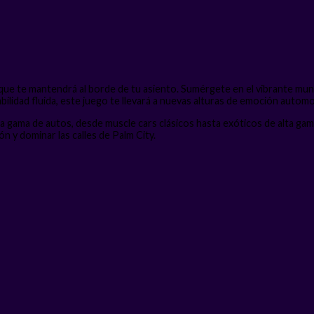
que te mantendrá al borde de tu asiento. Sumérgete en el vibrante mund
ilidad fluida, este juego te llevará a nuevas alturas de emoción automov
 gama de autos, desde muscle cars clásicos hasta exóticos de alta gama
n y dominar las calles de Palm City.