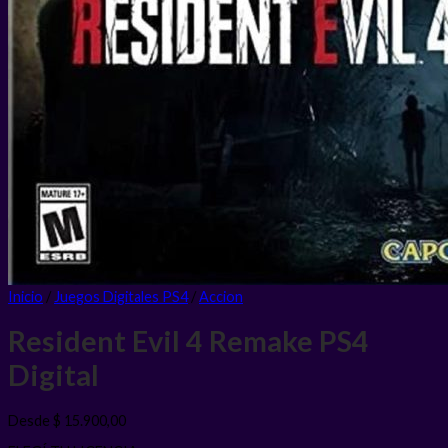
Inicio
/
Juegos Digitales PS4
/
Accion
Resident Evil 4 Remake PS4
Digital
Desde
$
15.900,00