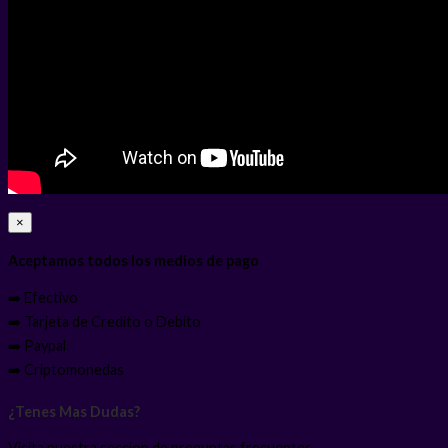
×
Aceptamos todos los medios de pago
➡️ Efectivo
➡️ Tarjeta de Credito o Debito
➡️ Paypal
➡️ Criptomonedas
¿Tenes Mas Dudas?
Visita nuestra seccion de preguntas frecuentes