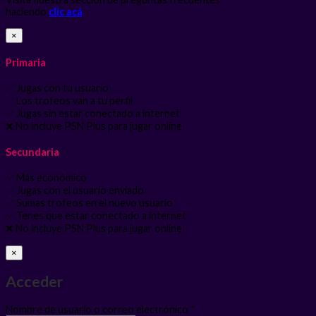
haciendo
clic acá
×
Primaria
✅ Jugas con tu usuario
✅ Los trofeos van a tu perfil
✅ Jugas sin estar conectado a internet
❌ No incluye PSN Plus para jugar online
Secundaria
✅ Más económico
✅ Jugas con el usuario enviado
✅ Sumas trofeos en el nuevo usuario
✅ Tenes que estar conectado a internet
❌ No incluye PSN Plus para jugar online
×
Acceder
Obligatorio
Nombre de usuario o correo electrónico
*