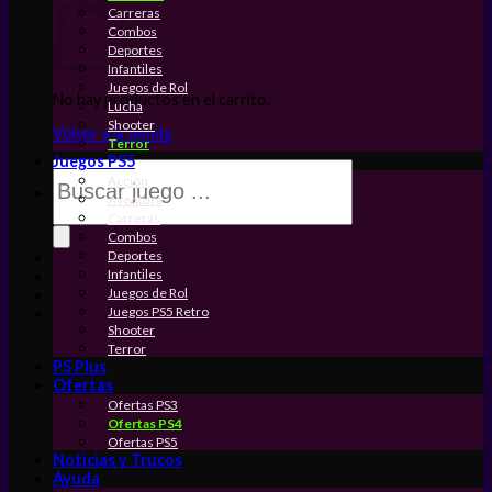
Carreras
Combos
Deportes
Infantiles
Juegos de Rol
No hay productos en el carrito.
Lucha
Shooter
Volver a la tienda
Terror
Juegos PS5
Búsqueda
Accion
de
Aventura
productos
Carreras
Combos
Deportes
Infantiles
Juegos de Rol
Juegos PS5 Retro
Shooter
Terror
PS Plus
Ofertas
Ofertas PS3
Ofertas PS4
Ofertas PS5
Noticias y Trucos
Ayuda