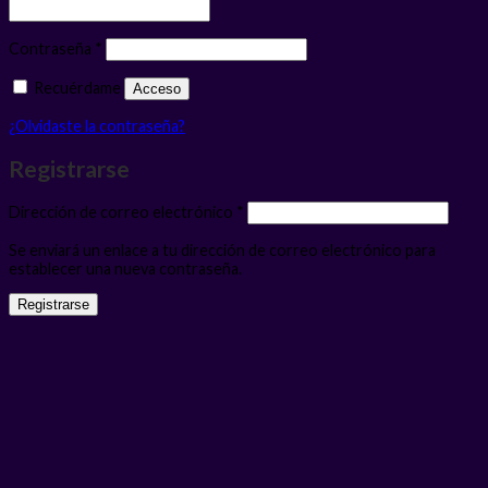
Obligatorio
Contraseña
*
Recuérdame
Acceso
¿Olvidaste la contraseña?
Registrarse
Obligatorio
Dirección de correo electrónico
*
Se enviará un enlace a tu dirección de correo electrónico para
establecer una nueva contraseña.
Registrarse