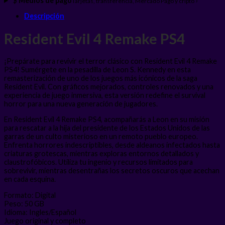
$
Medios de pago
›
Tarjetas, transferencia, Mercado Pago y cripto
Descripción
Resident Evil 4 Remake PS4
¡Prepárate para revivir el terror clásico con Resident Evil 4 Remake
PS4! Sumérgete en la pesadilla de Leon S. Kennedy en esta
remasterización de uno de los juegos más icónicos de la saga
Resident Evil. Con gráficos mejorados, controles renovados y una
experiencia de juego inmersiva, esta versión redefine el survival
horror para una nueva generación de jugadores.
En Resident Evil 4 Remake PS4, acompañarás a Leon en su misión
para rescatar a la hija del presidente de los Estados Unidos de las
garras de un culto misterioso en un remoto pueblo europeo.
Enfrenta horrores indescriptibles, desde aldeanos infectados hasta
criaturas grotescas, mientras exploras entornos detallados y
claustrofóbicos. Utiliza tu ingenio y recursos limitados para
sobrevivir, mientras desentrañas los secretos oscuros que acechan
en cada esquina.
Formato: Digital
Peso: 50 GB
Idioma: Ingles/Español
Juego original y completo