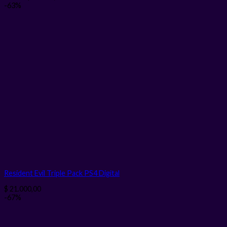
-63%
Resident Evil Triple Pack PS4
Digital
$
21.000,00
-67%