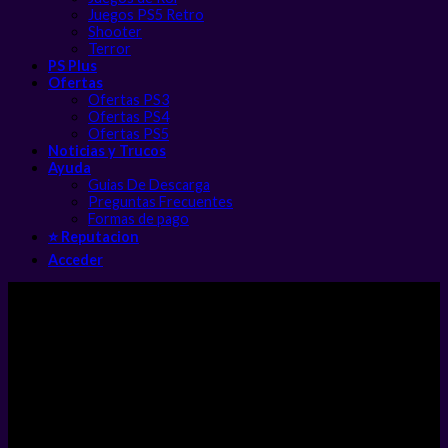
Juegos PS5 Retro
Shooter
Terror
PS Plus
Ofertas
Ofertas PS3
Ofertas PS4
Ofertas PS5
Noticias y Trucos
Ayuda
Guias De Descarga
Preguntas Frecuentes
Formas de pago
⭐ Reputacion
Acceder