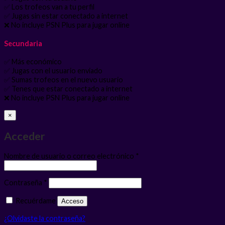
✅ Los trofeos van a tu perfil
✅ Jugas sin estar conectado a internet
❌ No incluye PSN Plus para jugar online
Secundaria
✅ Más económico
✅ Jugas con el usuario enviado
✅ Sumas trofeos en el nuevo usuario
✅ Tenes que estar conectado a internet
❌ No incluye PSN Plus para jugar online
×
Acceder
Obligatorio
Nombre de usuario o correo electrónico
*
Obligatorio
Contraseña
*
Recuérdame
Acceso
¿Olvidaste la contraseña?