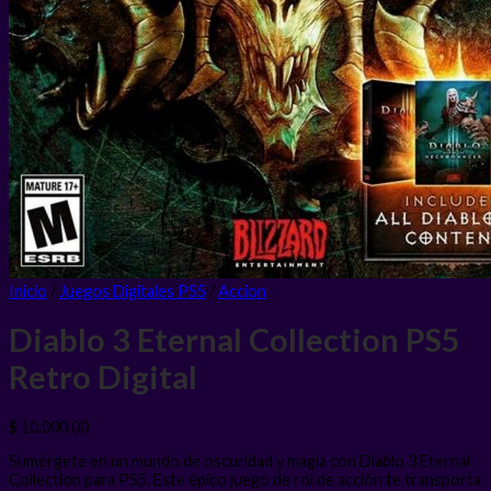
Inicio
/
Juegos Digitales PS5
/
Accion
Diablo 3 Eternal Collection PS5
Retro
Digital
$
10.000,00
Sumérgete en un mundo de oscuridad y magia con Diablo 3 Eternal
Collection para PS5. Este épico juego de rol de acción te transporta