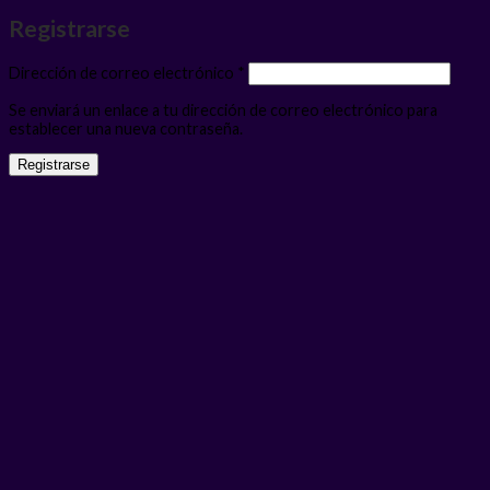
Registrarse
Obligatorio
Dirección de correo electrónico
*
Se enviará un enlace a tu dirección de correo electrónico para
establecer una nueva contraseña.
Registrarse