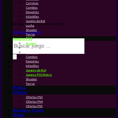
Carreras
Combos
Deportes
Infantiles
Juegos de Rol
No hay productos en el carrito.
Lucha
Shooter
Volver a la tienda
Terror
Juegos PS5
Búsqueda
Accion
de
Aventura
productos
Carreras
Combos
Deportes
Infantiles
Juegos de Rol
Juegos PS5 Retro
Shooter
Terror
PS Plus
Ofertas
Ofertas PS3
Ofertas PS4
Ofertas PS5
Noticias y Trucos
Ayuda