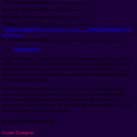
⚡
Entrega inmediata
Recibís los datos por email
🎮
Juego digital original
Producto completo
🔒
Compra 100% segura
Pagos protegidos
💬
Soporte post-venta
Te acompañamos después
?
¿Cómo comprar?
›
↓
¿Cómo descargar?
Proceso simple y seguro
Guía
›
paso a paso
$
Medios de pago
›
Tarjetas, transferencia, Mercado Pago y cripto
Descripción
Diablo 3 Eternal Collection PS5 es una obra maestra del género de
acción y rol que te sumerge en un mundo oscuro y peligroso lleno
de demonios y criaturas infernales. En este emocionante juego, te
embarcarás en una aventura épica para salvar el reino de Santuario
de la devastación total.
En Diablo 3 Eternal Collection, tendrás la oportunidad de elegir
entre varias clases de personajes, cada una con sus habilidades
únicas y estilo de juego. Ya sea que prefieras ser un guerrero
valiente, un mago poderoso, un cazador ágil o un monje astuto, hay
una clase para cada tipo de jugador.
preguntas frecuentes
Como Comprar