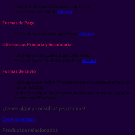
Comprar en Fusion Games es super facil,
mira el video haciendo
clic acá
Formas de Pago
Para ver los medios de pago hace
clic acá
Diferencias Primaria y Secundaria
Los juegos son iguales, jugas online etc.
Para ver todas las diferencias hace
clic acá
Formas de Envio
Los juegos los recibís directamente en tu casilla de email junto
con un tutorial.
Todos los juegos tienen garantía. Además tenemos soporte
tecnico via WhatsApp.
¿tenes alguna consulta? ¡Escribinos!
Enviar Whatsapp
Productos relacionados