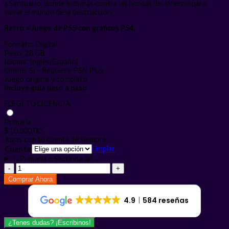
a Santuario, donde lucharás contra las hordas del infierno para
salvar el mundo de la destrucción.
Retro = Juego de PS5 con graficos PS4.
Formato: Digital
Peso: 28 GB
Idioma: Ingles/Español
Online: Si – Requiere PSN Plus
Juego original y completo
Incluye guia paso a paso
ELEGÍ TU LICENCIA
Primaria
$
10.000,00
Jugas con tu cuenta de siempre
Limpiar
Cuenta
i
¿Primaria o Secundaria?
⌄
Diablo
3
Comprar Ahora
Eternal
Collection
4.9
584 reseñas
PS5
Retro
cantidad
¿Tenes dudas? ¡Escribinos!