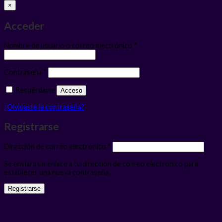
×
Acceder
Obligatorio
Nombre de usuario o correo electrónico
*
Obligatorio
Contraseña
*
Recuérdame
Acceso
¿Olvidaste la contraseña?
Registrarse
Obligatorio
Dirección de correo electrónico
*
Se enviará un enlace a tu dirección de correo electrónico para
establecer una nueva contraseña.
Registrarse