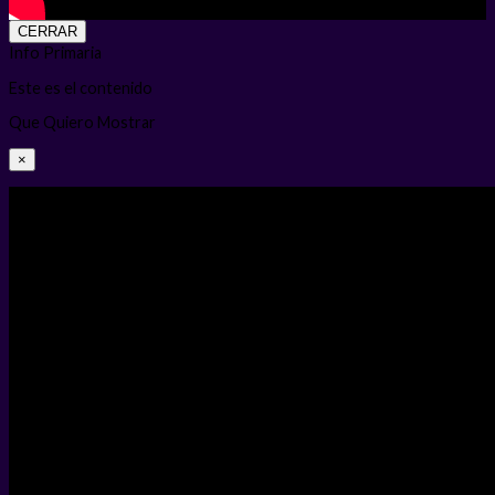
CERRAR
Info Primaria
Este es el contenido
Que Quiero Mostrar
×