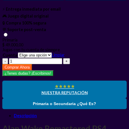
⚡
Entrega inmediata por email
🎮
Juego digital original
🔒
Compra 100% segura
💬
Soporte post-venta
Primaria
$
49.000,00
Jugas con tu cuenta de siempre
Limpiar
Cuenta
Alan
Wake
Comprar Ahora
Remastered
¿Tenes dudas? ¡Escribinos!
PS4
cantidad
⭐ ⭐ ⭐ ⭐ ⭐
NUESTRA REPUTACIÓN
Primaria o Secundaria ¿Qué Es?
Descripción
Alan Wake Remastered PS4