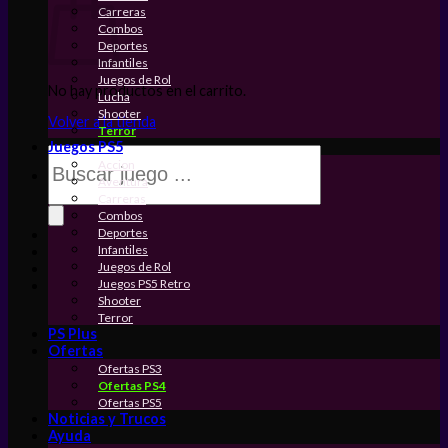
Carreras
Combos
Deportes
Infantiles
Juegos de Rol
No hay productos en el carrito.
Lucha
Shooter
Volver a la tienda
Terror
Juegos PS5
Búsqueda
Accion
de
Aventura
productos
Carreras
Combos
Deportes
Infantiles
Juegos de Rol
Juegos PS5 Retro
Shooter
Terror
PS Plus
Ofertas
Ofertas PS3
Ofertas PS4
Ofertas PS5
Noticias y Trucos
Ayuda