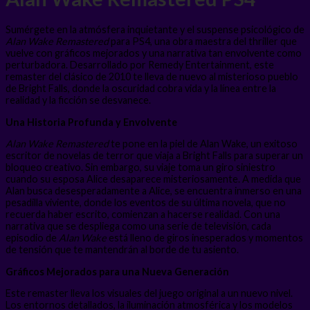
Sumérgete en la atmósfera inquietante y el suspense psicológico de
Alan Wake Remastered
para PS4, una obra maestra del thriller que
vuelve con gráficos mejorados y una narrativa tan envolvente como
perturbadora. Desarrollado por Remedy Entertainment, este
remaster del clásico de 2010 te lleva de nuevo al misterioso pueblo
de Bright Falls, donde la oscuridad cobra vida y la línea entre la
realidad y la ficción se desvanece.
Una Historia Profunda y Envolvente
Alan Wake Remastered
te pone en la piel de Alan Wake, un exitoso
escritor de novelas de terror que viaja a Bright Falls para superar un
bloqueo creativo. Sin embargo, su viaje toma un giro siniestro
cuando su esposa Alice desaparece misteriosamente. A medida que
Alan busca desesperadamente a Alice, se encuentra inmerso en una
pesadilla viviente, donde los eventos de su última novela, que no
recuerda haber escrito, comienzan a hacerse realidad. Con una
narrativa que se despliega como una serie de televisión, cada
episodio de
Alan Wake
está lleno de giros inesperados y momentos
de tensión que te mantendrán al borde de tu asiento.
Gráficos Mejorados para una Nueva Generación
Este remaster lleva los visuales del juego original a un nuevo nivel.
Los entornos detallados, la iluminación atmosférica y los modelos