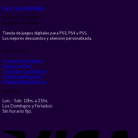
Far Cry 6 PS4
Digital
Desde
$
12.000,00
Seguinos en redes
Tienda de juegos digitales para PS3, PS4 y PS5.
Los mejores descuentos y atencion personalizada.
Informacion
Preguntas Frecuentes
Medios de Pago
Terminos y Condiciones
Politica de Privacidad
Politica de Devoluciones
Horarios
Lun. - Sab: 10hs. a 21hs.
Los Domingos y Feriados:
Sin horario fijo.
V