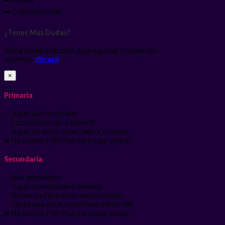
➡️ Criptomonedas
¿Tenes Mas Dudas?
Visita nuestra seccion de preguntas frecuentes
haciendo
clic acá
×
Primaria
✅ Jugas con tu usuario
✅ Los trofeos van a tu perfil
✅ Jugas sin estar conectado a internet
❌ No incluye PSN Plus para jugar online
Secundaria
✅ Más económico
✅ Jugas con el usuario enviado
✅ Sumas trofeos en el nuevo usuario
✅ Tenes que estar conectado a internet
❌ No incluye PSN Plus para jugar online