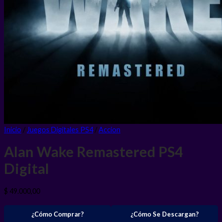
Inicio
/
Juegos Digitales PS4
/
Accion
Alan Wake Remastered PS4
Digital
$
49.000,00
¿Cómo Comprar?
¿Cómo Se Descargan?