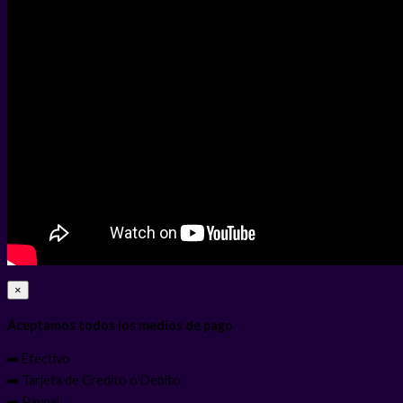
×
Aceptamos todos los medios de pago
➡️ Efectivo
➡️ Tarjeta de Credito o Debito
➡️ Paypal