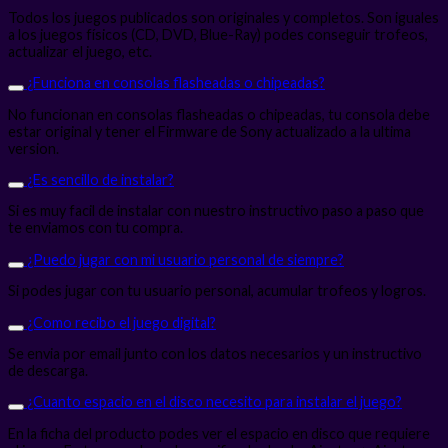
Todos los juegos publicados son originales y completos. Son iguales
a los juegos físicos (CD, DVD, Blue-Ray) podes conseguir trofeos,
actualizar el juego, etc.
¿Funciona en consolas flasheadas o chipeadas?
No funcionan en consolas flasheadas o chipeadas, tu consola debe
estar original y tener el Firmware de Sony actualizado a la ultima
version.
¿Es sencillo de instalar?
Si es muy facil de instalar con nuestro instructivo paso a paso que
te enviamos con tu compra.
¿Puedo jugar con mi usuario personal de siempre?
Si podes jugar con tu usuario personal, acumular trofeos y logros.
¿Como recibo el juego digital?
Se envia por email junto con los datos necesarios y un instructivo
de descarga.
¿Cuanto espacio en el disco necesito para instalar el juego?
En la ficha del producto podes ver el espacio en disco que requiere