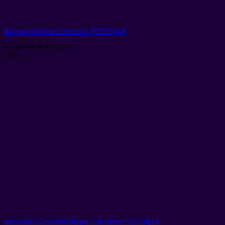
Batman Arkham Collection PS3
Digital
El
El
$
9.000,00
$
7.990,00
precio
precio
-18%
original
actual
era:
es:
$ 9.000,00.
$ 7.990,00.
Assassin’s Creed Heritage Collection PS3
Digital