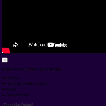
×
Aceptamos todos los medios de pago
➡️ Efectivo
➡️ Tarjeta de Credito o Debito
➡️ Paypal
➡️ Criptomonedas
¿Tenes Mas Dudas?