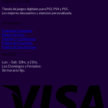
Seguinos en redes
Tienda de juegos digitales para PS3, PS4 y PS5.
Los mejores descuentos y atencion personalizada.
Informacion
Preguntas Frecuentes
Medios de Pago
Terminos y Condiciones
Politica de Privacidad
Politica de Devoluciones
Horarios
Lun. - Sab: 10hs. a 21hs.
Los Domingos y Feriados:
Sin horario fijo.
V