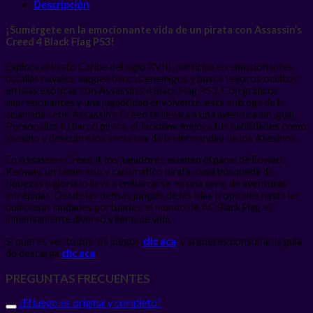
Descripción
¡Sumérgete en la emocionante vida de un pirata con Assassin’s
Creed 4 Black Flag PS3!
Explora el vasto Caribe del siglo XVIII, participa en emocionantes
batallas navales, saquea barcos enemigos y busca tesoros ocultos
en islas exóticas con Assassin’s 4 Black Flag PS3. Con gráficos
impresionantes y una jugabilidad envolvente, esta entrega de la
aclamada serie Assassin’s Creed te llevará a una aventura sin igual.
Personaliza tu barco pirata, el Jackdaw, mejora tus habilidades como
asesino y descubre los secretos de la Hermandad de los Asesinos.
En Assassins Creed 4, los jugadores asumen el papel de Edward
Kenway, un temerario y carismático pirata, cuya búsqueda de
riquezas y gloria lo lleva a embarcarse en una serie de aventuras
intrépidas. Desde las densas junglas de las islas tropicales hasta las
bulliciosas ciudades portuarias, el mundo de AC Black Flag es
inmensamente diverso y lleno de vida.
Si queres ver todos los juegos
clic aca
y si queres consultar la guia
de descarga
clic aca
PREGUNTAS FRECUENTES
¿El juego es original y completo?