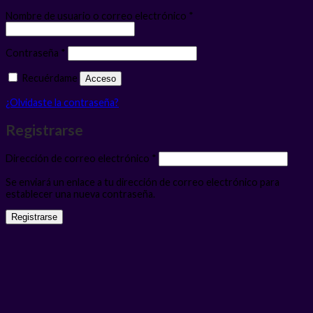
Obligatorio
Nombre de usuario o correo electrónico
*
Obligatorio
Contraseña
*
Recuérdame
Acceso
¿Olvidaste la contraseña?
Registrarse
Obligatorio
Dirección de correo electrónico
*
Se enviará un enlace a tu dirección de correo electrónico para
establecer una nueva contraseña.
Registrarse