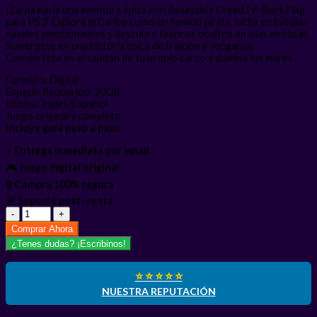
¡Zarpa hacia una aventura épica con Assassin’s Creed IV: Black Flag
para PS3! Explora el Caribe como un temido pirata, lucha en batallas
navales emocionantes y descubre tesoros ocultos en islas exóticas.
Sumérgete en una historia épica de traición y venganza.
Conviértete en el capitán de tu propio barco y domina los mares.
Formato: Digital
Espacio Requerido: 20GB
Idioma: Ingles/Español
Juego original y completo
Incluye guia paso a paso
⚡
Entrega inmediata por email
🎮
Juego digital original
🔒
Compra 100% segura
💬
Soporte post-venta
Assassin's
Creed
Comprar Ahora
4
¿Tenes dudas? ¡Escribinos!
Black
Flag
PS3
⭐ ⭐ ⭐ ⭐ ⭐
cantidad
NUESTRA REPUTACIÓN