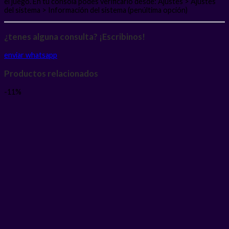
el juego. En tu consola podes verificarlo desde: Ajustes > Ajustes
del sistema > Información del sistema (penúltima opción)
¿tenes alguna consulta? ¡Escribinos!
enviar whatsapp
Productos relacionados
-11%