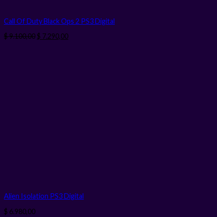
Call Of Duty Black Ops 2 PS3
Digital
El
El
$
9.100,00
$
7.290,00
precio
precio
original
actual
era:
es:
$ 9.100,00.
$ 7.290,00.
Alien Isolation PS3
Digital
$
6.980,00