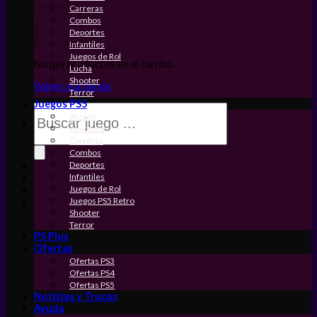
Carreras
Combos
Deportes
Infantiles
Juegos de Rol
No hay productos en el carrito.
Lucha
Shooter
Volver a la tienda
Terror
Juegos PS5
Búsqueda
Accion
de
Aventura
productos
Carreras
Combos
Deportes
Infantiles
Juegos de Rol
Juegos PS5 Retro
Shooter
Terror
PS Plus
Ofertas
Ofertas PS3
Ofertas PS4
Ofertas PS5
Noticias y Trucos
Ayuda