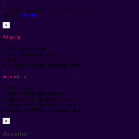
Visita nuestra seccion de preguntas frecuentes
haciendo
clic acá
×
Primaria
✅ Jugas con tu usuario
✅ Los trofeos van a tu perfil
✅ Jugas sin estar conectado a internet
❌ No incluye PSN Plus para jugar online
Secundaria
✅ Más económico
✅ Jugas con el usuario enviado
✅ Sumas trofeos en el nuevo usuario
✅ Tenes que estar conectado a internet
❌ No incluye PSN Plus para jugar online
×
Acceder