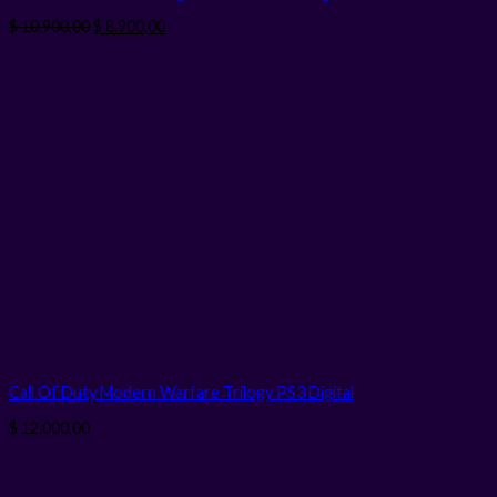
El
El
$
10.900,00
$
8.900,00
precio
precio
original
actual
era:
es:
$ 10.900,00.
$ 8.900,00.
Call Of Duty Modern Warfare Trilogy PS3
Digital
$
12.000,00