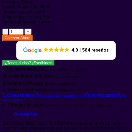
Formato: Digital
Espacio Requerido: 40GB
Idioma: Ingles/Español
Juego original y completo
Incluye guia paso a paso
Call
Of
Comprar Ahora
Duty
Black
4.9
584 reseñas
Ops
3
PS3
¿Tenes dudas? ¡Escribinos!
cantidad
⚡
Entrega inmediata
Recibís los datos por email
🎮
Juego digital original
Producto completo
🔒
Compra 100% segura
Pagos protegidos
💬
Soporte post-venta
Te acompañamos después
?
¿Cómo comprar?
›
↓
¿Cómo descargar?
Proceso simple y seguro
Guía
›
paso a paso
$
Medios de pago
›
Tarjetas, transferencia, Mercado Pago y cripto
Descripción
Call of Duty Black Ops 3 PS3 Digital es una experiencia de juego
emocionante y llena de acción que te sumerge en un futuro oscuro