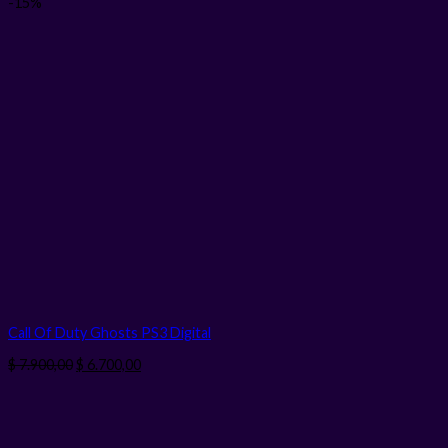
-15%
Call Of Duty Ghosts PS3
Digital
El
El
$
7.900,00
$
6.700,00
precio
precio
original
actual
era:
es:
$ 7.900,00.
$ 6.700,00.