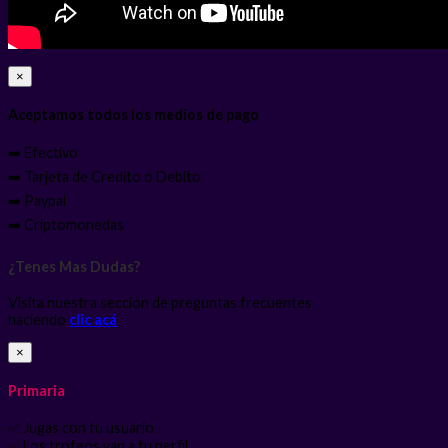
×
Aceptamos todos los medios de pago
➡️ Efectivo
➡️ Tarjeta de Credito o Debito
➡️ Paypal
➡️ Criptomonedas
¿Tenes Mas Dudas?
Visita nuestra seccion de preguntas frecuentes
haciendo
clic acá
×
Primaria
✅ Jugas con tu usuario
✅ Los trofeos van a tu perfil