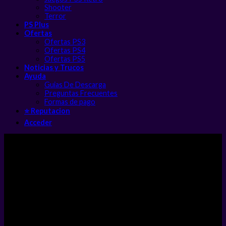
Shooter
Terror
PS Plus
Ofertas
Ofertas PS3
Ofertas PS4
Ofertas PS5
Noticias y Trucos
Ayuda
Guias De Descarga
Preguntas Frecuentes
Formas de pago
⭐ Reputacion
Acceder