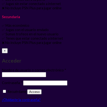
✅ Jugas sin estar conectado a internet
❌ No incluye PSN Plus para jugar online
Secundaria
✅ Más económico
✅ Jugas con el usuario enviado
✅ Sumas trofeos en el nuevo usuario
✅ Tenes que estar conectado a internet
❌ No incluye PSN Plus para jugar online
×
Acceder
Obligatorio
Nombre de usuario o correo electrónico
*
Obligatorio
Contraseña
*
Recuérdame
Acceso
¿Olvidaste la contraseña?