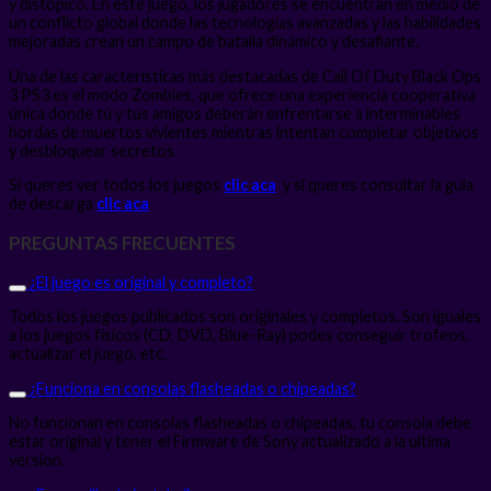
y distópico. En este juego, los jugadores se encuentran en medio de
un conflicto global donde las tecnologías avanzadas y las habilidades
mejoradas crean un campo de batalla dinámico y desafiante.
Una de las características más destacadas de Call Of Duty Black Ops
3 PS3 es el modo Zombies, que ofrece una experiencia cooperativa
única donde tú y tus amigos deberán enfrentarse a interminables
hordas de muertos vivientes mientras intentan completar objetivos
y desbloquear secretos.
Si queres ver todos los juegos
clic aca
y si queres consultar la guia
de descarga
clic aca
PREGUNTAS FRECUENTES
¿El juego es original y completo?
Todos los juegos publicados son originales y completos. Son iguales
a los juegos físicos (CD, DVD, Blue-Ray) podes conseguir trofeos,
actualizar el juego, etc.
¿Funciona en consolas flasheadas o chipeadas?
No funcionan en consolas flasheadas o chipeadas, tu consola debe
estar original y tener el Firmware de Sony actualizado a la ultima
version.