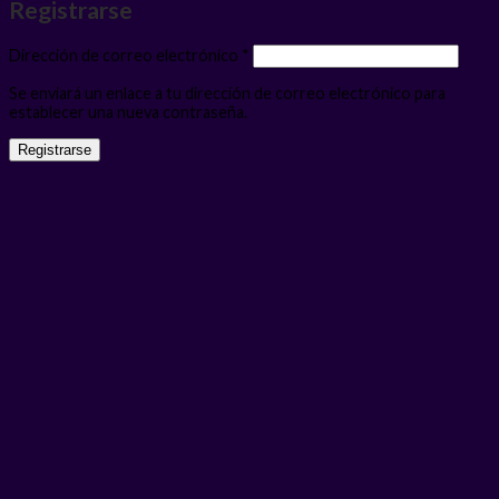
Registrarse
Obligatorio
Dirección de correo electrónico
*
Se enviará un enlace a tu dirección de correo electrónico para
establecer una nueva contraseña.
Registrarse