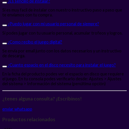
¿Es sencillo de instalar?
Si es muy facil de instalar con nuestro instructivo paso a paso que
te enviamos con tu compra.
¿Puedo jugar con mi usuario personal de siempre?
Si podes jugar con tu usuario personal, acumular trofeos y logros.
¿Como recibo el juego digital?
Se envia por email junto con los datos necesarios y un instructivo
de descarga.
¿Cuanto espacio en el disco necesito para instalar el juego?
En la ficha del producto podes ver el espacio en disco que requiere
el juego. En tu consola podes verificarlo desde: Ajustes > Ajustes
del sistema > Información del sistema (penúltima opción)
¿tenes alguna consulta? ¡Escribinos!
enviar whatsapp
Productos relacionados