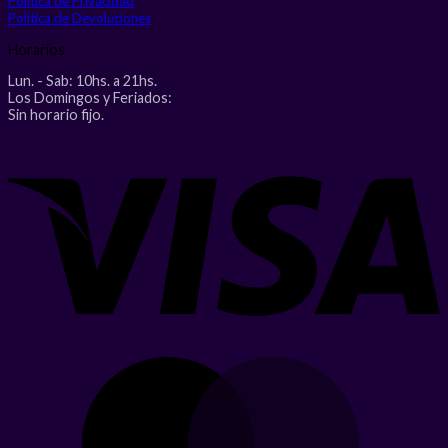
Politica de Privacidad
Politica de Devoluciones
Horarios
Lun. - Sab: 10hs. a 21hs.
Los Domingos y Feriados:
Sin horario fijo.
V
M