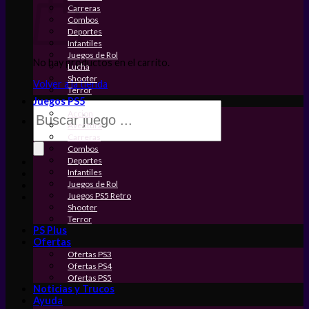
Carreras
Combos
Deportes
Infantiles
Juegos de Rol
No hay productos en el carrito.
Lucha
Shooter
Volver a la tienda
Terror
Juegos PS5
Búsqueda
Accion
de
Aventura
productos
Carreras
Combos
Deportes
Infantiles
Juegos de Rol
Juegos PS5 Retro
Shooter
Terror
PS Plus
Ofertas
Ofertas PS3
Ofertas PS4
Ofertas PS5
Noticias y Trucos
Ayuda