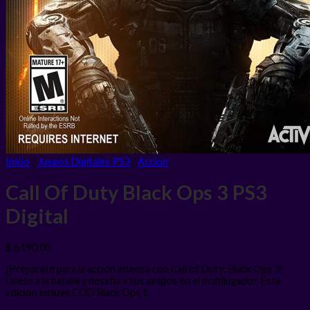
Inicio
/
Juegos Digitales PS3
/
Accion
Call Of Duty Black Ops 3 PS3
Digital
$
6.190,00
¡Prepárate para la acción intensa con Call of Duty: Black Ops 3!
Únete a la batalla y desafía a tus amigos en el multijugador. Esta
edicion incluye COD Black Ops 1.