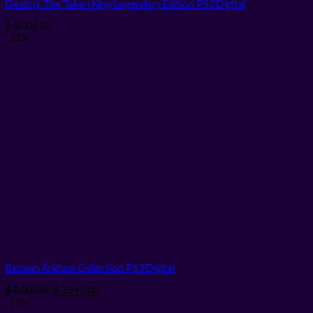
Destiny The Taken King Legendary Edition PS3
Digital
$
6.000,00
-11%
Batman Arkham Collection PS3
Digital
El
El
$
9.000,00
$
7.990,00
precio
precio
-15%