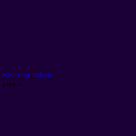
Alien Isolation PS3
Digital
$
6.980,00