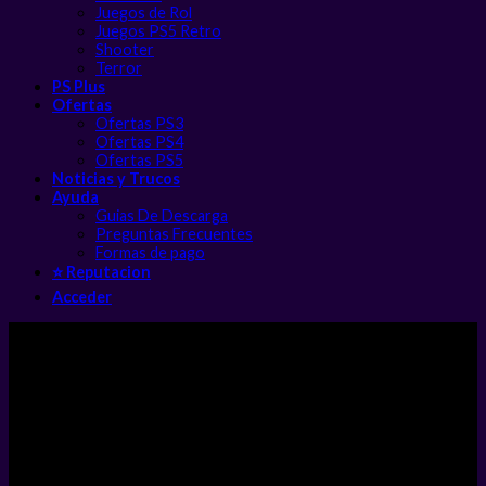
Juegos de Rol
Juegos PS5 Retro
Shooter
Terror
PS Plus
Ofertas
Ofertas PS3
Ofertas PS4
Ofertas PS5
Noticias y Trucos
Ayuda
Guias De Descarga
Preguntas Frecuentes
Formas de pago
⭐ Reputacion
Acceder