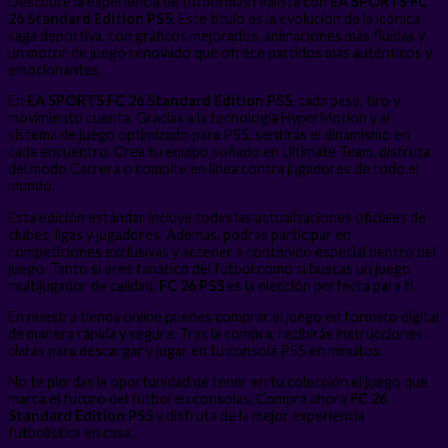
Descubre la experiencia de fútbol más realista con
EA SPORTS FC
26 Standard Edition PS5
. Este título es la evolución de la icónica
saga deportiva, con gráficos mejorados, animaciones más fluidas y
un motor de juego renovado que ofrece partidos más auténticos y
emocionantes.
En
EA SPORTS FC 26 Standard Edition PS5
, cada pase, tiro y
movimiento cuenta. Gracias a la tecnología HyperMotion y al
sistema de juego optimizado para PS5, sentirás el dinamismo en
cada encuentro. Crea tu equipo soñado en Ultimate Team, disfruta
del modo Carrera o compite en línea contra jugadores de todo el
mundo.
Esta edición estándar incluye todas las actualizaciones oficiales de
clubes, ligas y jugadores. Además, podrás participar en
competiciones exclusivas y acceder a contenido especial dentro del
juego. Tanto si eres fanático del fútbol como si buscas un juego
multijugador de calidad,
FC 26 PS5
es la elección perfecta para ti.
En nuestra tienda online puedes comprar el juego en formato digital
de manera rápida y segura. Tras la compra, recibirás instrucciones
claras para descargar y jugar en tu consola PS5 en minutos.
No te pierdas la oportunidad de tener en tu colección el juego que
marca el futuro del fútbol en consolas. Compra ahora
FC 26
Standard Edition PS5
y disfruta de la mejor experiencia
futbolística en casa.