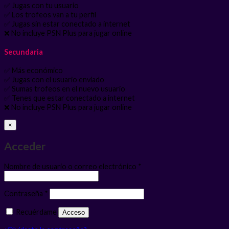
✅ Jugas con tu usuario
✅ Los trofeos van a tu perfil
✅ Jugas sin estar conectado a internet
❌ No incluye PSN Plus para jugar online
Secundaria
✅ Más económico
✅ Jugas con el usuario enviado
✅ Sumas trofeos en el nuevo usuario
✅ Tenes que estar conectado a internet
❌ No incluye PSN Plus para jugar online
×
Acceder
Obligatorio
Nombre de usuario o correo electrónico
*
Obligatorio
Contraseña
*
Recuérdame
Acceso