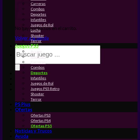
Carreras
Combos
Deportes
Infantiles
Juegos de Rol
No hay productos en el carrito.
Lucha
Shooter
Volver a la tienda
Terror
Juegos PS5
Búsqueda
Accion
de
Aventura
productos
Carreras
Combos
Deportes
Infantiles
Juegos de Rol
Juegos PS5 Retro
Shooter
Terror
PS Plus
Ofertas
Ofertas PS3
Ofertas PS4
Ofertas PS5
Noticias y Trucos
Ayuda