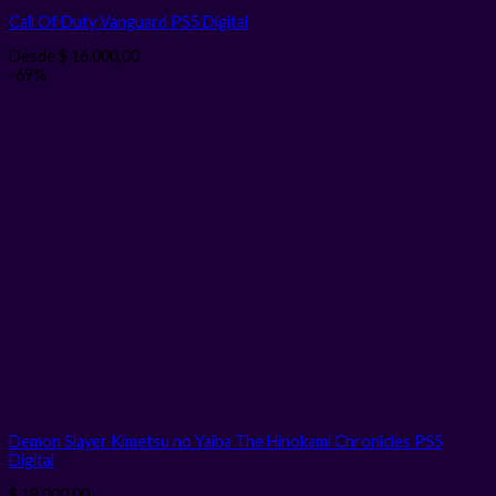
Call Of Duty Vanguard PS5
Digital
Desde
$
16.000,00
-69%
Demon Slayer Kimetsu no Yaiba The Hinokami Chronicles PS5
Digital
$
18.000,00