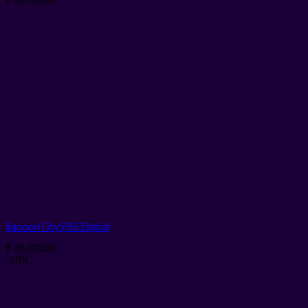
Racoon City PS5
Digital
$
39.000,00
-50%