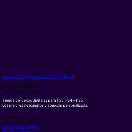
Jurassic World Evolution 2 PS5
Digital
Desde
$
19.000,00
Seguinos en redes
Tienda de juegos digitales para PS3, PS4 y PS5.
Los mejores descuentos y atencion personalizada.
Informacion
Preguntas Frecuentes
Medios de Pago