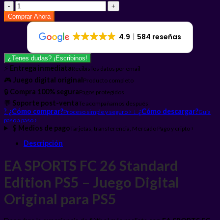
$ 59.000,00.
$ 19.000,00.
EA
SPORTS
Comprar Ahora
FC
26
4.9
584 reseñas
Standard
Edition
PS5
¿Tenes dudas? ¡Escribinos!
cantidad
⚡
Entrega inmediata
Recibís los datos por email
🎮
Juego digital original
Producto completo
🔒
Compra 100% segura
Pagos protegidos
💬
Soporte post-venta
Te acompañamos después
?
¿Cómo comprar?
›
↓
¿Cómo descargar?
Proceso simple y seguro
Guía
›
paso a paso
$
Medios de pago
›
Tarjetas, transferencia, Mercado Pago y cripto
Descripción
EA SPORTS FC 26 Standard
Edition PS5 – Juego Digital
Original para PS5