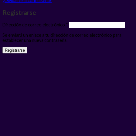
¿Olvidaste la contraseña?
Registrarse
Obligatorio
Dirección de correo electrónico
*
Se enviará un enlace a tu dirección de correo electrónico para
establecer una nueva contraseña.
Registrarse