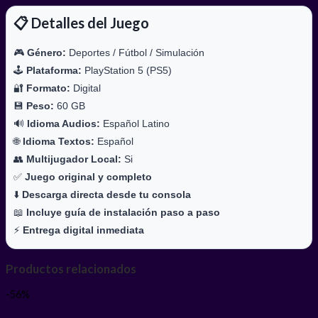
📋 Detalles del Juego
🎮
Género:
Deportes / Fútbol / Simulación
🕹️
Plataforma:
PlayStation 5 (PS5)
🔐
Formato:
Digital
💾
Peso:
60 GB
🔊
Idioma Audios:
Español Latino
🌐
Idioma Textos:
Español
👥
Multijugador Local:
Si
✅
Juego original y completo
⬇️
Descarga directa desde tu consola
📖
Incluye guía de instalación paso a paso
⚡
Entrega digital inmediata
Productos relacionados
-56%