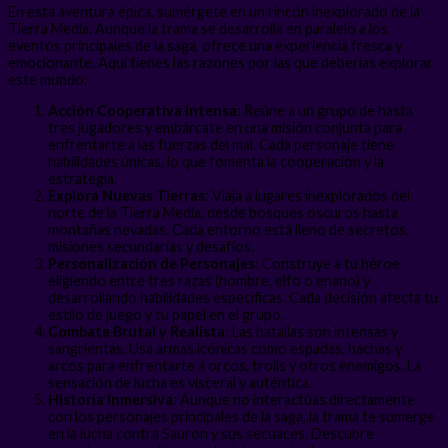
En esta aventura épica, sumérgete en un rincón inexplorado de la
Tierra Media. Aunque la trama se desarrolla en paralelo a los
eventos principales de la saga, ofrece una experiencia fresca y
emocionante. Aquí tienes las razones por las que deberías explorar
este mundo:
Acción Cooperativa Intensa
: Reúne a un grupo de hasta
tres jugadores y embárcate en una misión conjunta para
enfrentarte a las fuerzas del mal. Cada personaje tiene
habilidades únicas, lo que fomenta la cooperación y la
estrategia.
Explora Nuevas Tierras
: Viaja a lugares inexplorados del
norte de la Tierra Media, desde bosques oscuros hasta
montañas nevadas. Cada entorno está lleno de secretos,
misiones secundarias y desafíos.
Personalización de Personajes
: Construye a tu héroe
eligiendo entre tres razas (hombre, elfo o enano) y
desarrollando habilidades específicas. Cada decisión afecta tu
estilo de juego y tu papel en el grupo.
Combate Brutal y Realista
: Las batallas son intensas y
sangrientas. Usa armas icónicas como espadas, hachas y
arcos para enfrentarte a orcos, trolls y otros enemigos. La
sensación de lucha es visceral y auténtica.
Historia Inmersiva
: Aunque no interactúas directamente
con los personajes principales de la saga, la trama te sumerge
en la lucha contra Sauron y sus secuaces. Descubre