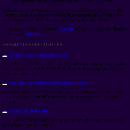
conspiraciones, alianzas y traiciones mientras avanzas.
El Señor de los Anillos La Guerra del Norte
PS3 es una joya oculta
que merece la atención de los fans de la fantasía épica. Prepárate
para una aventura llena de camaradería, peligro y heroísmo.
Si queres ver todos los juegos
clic aca
y si queres consultar la guia
de descarga
clic aca
PREGUNTAS FRECUENTES
¿El juego es original y completo?
Todos los juegos publicados son originales y completos. Son iguales
a los juegos físicos (CD, DVD, Blue-Ray) podes conseguir trofeos,
actualizar el juego, etc.
¿Funciona en consolas flasheadas o chipeadas?
No funcionan en consolas flasheadas o chipeadas, tu consola debe
estar original y tener el Firmware de Sony actualizado a la ultima
version.
¿Es sencillo de instalar?
Si es muy facil de instalar con nuestro instructivo paso a paso que
te enviamos con tu compra.