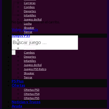
Carreras
Combos
Deportes
Infantiles
Juegos de Rol
No hay productos en el carrito.
Lucha
Shooter
Volver a la tienda
Terror
Juegos PS5
Búsqueda
Accion
de
Aventura
productos
Carreras
Combos
Deportes
Infantiles
Juegos de Rol
Juegos PS5 Retro
Shooter
Terror
PS Plus
Ofertas
Ofertas PS3
Ofertas PS4
Ofertas PS5
Noticias y Trucos
Ayuda