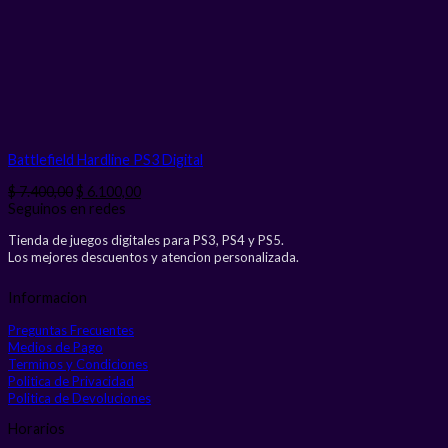
Battlefield Hardline PS3
Digital
El
El
$
7.400,00
$
6.100,00
precio
precio
Seguinos en redes
original
actual
Tienda de juegos digitales para PS3, PS4 y PS5.
era:
es:
Los mejores descuentos y atencion personalizada.
$ 7.400,00.
$ 6.100,00.
Informacion
Preguntas Frecuentes
Medios de Pago
Terminos y Condiciones
Politica de Privacidad
Politica de Devoluciones
Horarios