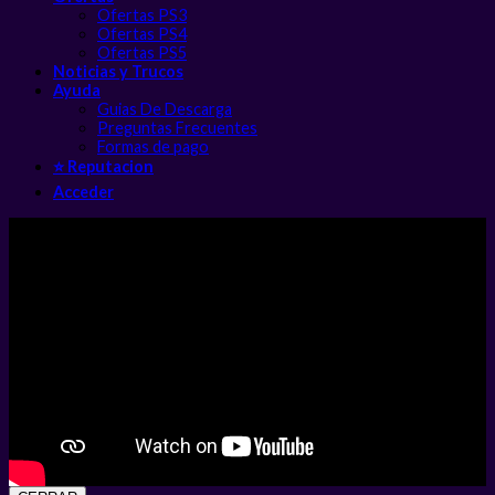
Ofertas PS3
Ofertas PS4
Ofertas PS5
Noticias y Trucos
Ayuda
Guias De Descarga
Preguntas Frecuentes
Formas de pago
⭐ Reputacion
Acceder