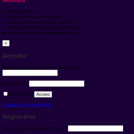
Secundaria
✅ Más económico
✅ Jugas con el usuario enviado
✅ Sumas trofeos en el nuevo usuario
✅ Tenes que estar conectado a internet
❌ No incluye PSN Plus para jugar online
×
Acceder
Obligatorio
Nombre de usuario o correo electrónico
*
Obligatorio
Contraseña
*
Recuérdame
Acceso
¿Olvidaste la contraseña?
Registrarse
Obligatorio
Dirección de correo electrónico
*