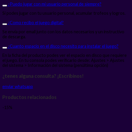
¿Puedo jugar con mi usuario personal de siempre?
Si podes jugar con tu usuario personal, acumular trofeos y logros.
¿Como recibo el juego digital?
Se envia por email junto con los datos necesarios y un instructivo
de descarga.
¿Cuanto espacio en el disco necesito para instalar el juego?
En la ficha del producto podes ver el espacio en disco que requiere
el juego. En tu consola podes verificarlo desde: Ajustes > Ajustes
del sistema > Información del sistema (penúltima opción)
¿tenes alguna consulta? ¡Escribinos!
enviar whatsapp
Productos relacionados
-15%