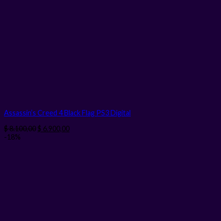
Assassin’s Creed 4 Black Flag PS3
Digital
El
El
$
8.100,00
$
6.900,00
precio
precio
-18%
original
actual
era:
es:
$ 8.100,00.
$ 6.900,00.