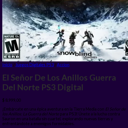
Inicio
/
Juegos Digitales PS3
/
Accion
El Señor De Los Anillos Guerra
Del Norte PS3
Digital
$
8.999,00
¡Embárcate en una épica aventura en la Tierra Media con
El Señor de
los Anillos: La Guerra del Norte
para PS3! Únete a la lucha contra
Sauron en una batalla sin cuartel, explorando nuevas tierras y
enfrentándote a enemigos formidables.