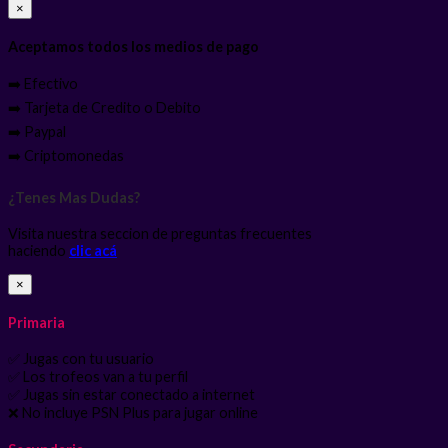
×
Aceptamos todos los medios de pago
➡️ Efectivo
➡️ Tarjeta de Credito o Debito
➡️ Paypal
➡️ Criptomonedas
¿Tenes Mas Dudas?
Visita nuestra seccion de preguntas frecuentes
haciendo
clic acá
×
Primaria
✅ Jugas con tu usuario
✅ Los trofeos van a tu perfil
✅ Jugas sin estar conectado a internet
❌ No incluye PSN Plus para jugar online