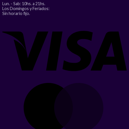
Lun. - Sab: 10hs. a 21hs.
Los Domingos y Feriados:
Sin horario fijo.
V
M