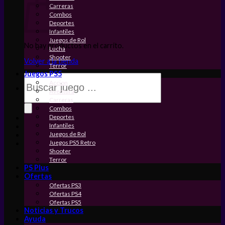
Carreras
Combos
Deportes
Infantiles
Juegos de Rol
No hay productos en el carrito.
Lucha
Shooter
Volver a la tienda
Terror
Juegos PS5
Búsqueda
Accion
de
Aventura
productos
Carreras
Combos
Deportes
Infantiles
Juegos de Rol
Juegos PS5 Retro
Shooter
Terror
PS Plus
Ofertas
Ofertas PS3
Ofertas PS4
Ofertas PS5
Noticias y Trucos
Ayuda