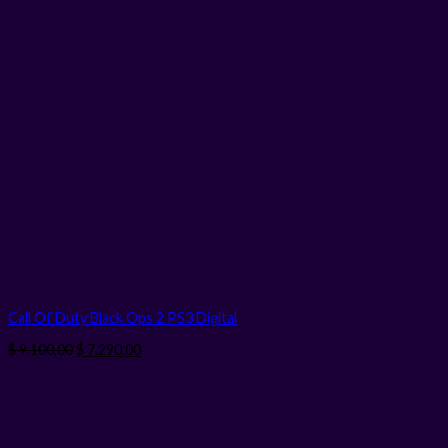
Call Of Duty Black Ops 2 PS3
Digital
El
El
$
9.100,00
$
7.290,00
precio
precio
original
actual
era:
es:
$ 9.100,00.
$ 7.290,00.