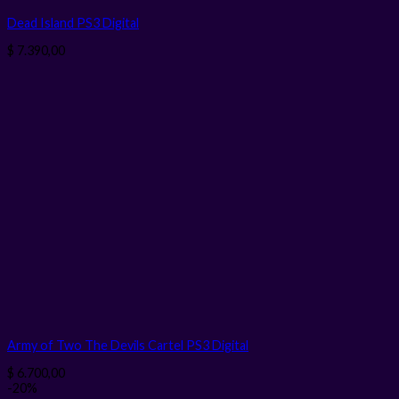
Dead Island PS3
Digital
$
7.390,00
Army of Two The Devils Cartel PS3
Digital
$
6.700,00
-20%