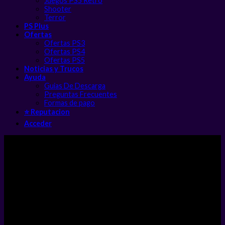
Juegos PS5 Retro
Shooter
Terror
PS Plus
Ofertas
Ofertas PS3
Ofertas PS4
Ofertas PS5
Noticias y Trucos
Ayuda
Guias De Descarga
Preguntas Frecuentes
Formas de pago
⭐ Reputacion
Acceder