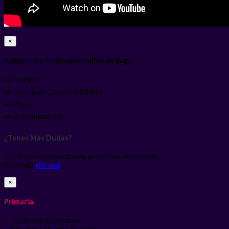
×
Aceptamos todos los medios de pago
➡️ Efectivo
➡️ Tarjeta de Credito o Debito
➡️ Paypal
➡️ Criptomonedas
¿Tenes Mas Dudas?
Visita nuestra seccion de preguntas frecuentes
haciendo
clic acá
×
Primaria
✅ Jugas con tu usuario