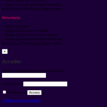
✅ Los trofeos van a tu perfil
✅ Jugas sin estar conectado a internet
❌ No incluye PSN Plus para jugar online
Secundaria
✅ Más económico
✅ Jugas con el usuario enviado
✅ Sumas trofeos en el nuevo usuario
✅ Tenes que estar conectado a internet
❌ No incluye PSN Plus para jugar online
×
Acceder
Obligatorio
Nombre de usuario o correo electrónico
*
Obligatorio
Contraseña
*
Recuérdame
Acceso
¿Olvidaste la contraseña?