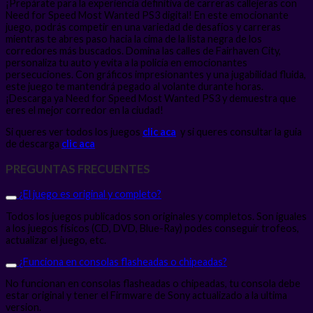
¡Prepárate para la experiencia definitiva de carreras callejeras con
Need for Speed Most Wanted PS3 digital! En este emocionante
juego, podrás competir en una variedad de desafíos y carreras
mientras te abres paso hacia la cima de la lista negra de los
corredores más buscados. Domina las calles de Fairhaven City,
personaliza tu auto y evita a la policía en emocionantes
persecuciones. Con gráficos impresionantes y una jugabilidad fluida,
este juego te mantendrá pegado al volante durante horas.
¡Descarga ya Need for Speed Most Wanted PS3 y demuestra que
eres el mejor corredor en la ciudad!
Si queres ver todos los juegos
clic aca
y si queres consultar la guia
de descarga
clic aca
PREGUNTAS FRECUENTES
¿El juego es original y completo?
Todos los juegos publicados son originales y completos. Son iguales
a los juegos físicos (CD, DVD, Blue-Ray) podes conseguir trofeos,
actualizar el juego, etc.
¿Funciona en consolas flasheadas o chipeadas?
No funcionan en consolas flasheadas o chipeadas, tu consola debe
estar original y tener el Firmware de Sony actualizado a la ultima
version.