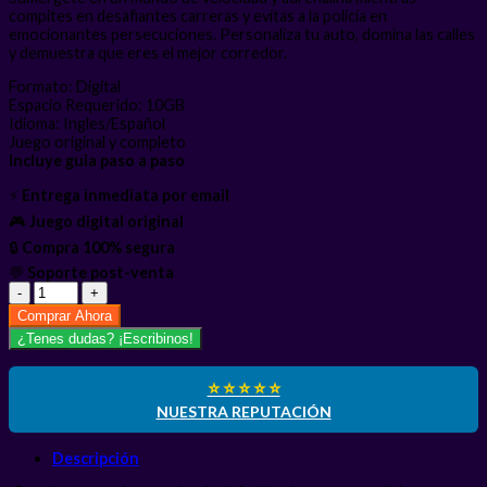
compites en desafiantes carreras y evitas a la policía en
emocionantes persecuciones. Personaliza tu auto, domina las calles
y demuestra que eres el mejor corredor.
Formato: Digital
Espacio Requerido: 10GB
Idioma: Ingles/Español
Juego original y completo
Incluye guia paso a paso
⚡
Entrega inmediata por email
🎮
Juego digital original
🔒
Compra 100% segura
💬
Soporte post-venta
Need
For
Comprar Ahora
Speed
¿Tenes dudas? ¡Escribinos!
Most
Wanted
PS3
⭐ ⭐ ⭐ ⭐ ⭐
cantidad
NUESTRA REPUTACIÓN
Descripción