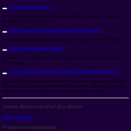
¿Es sencillo de instalar?
Si es muy facil de instalar con nuestro instructivo paso a paso que
te enviamos con tu compra.
¿Puedo jugar con mi usuario personal de siempre?
Si podes jugar con tu usuario personal, acumular trofeos y logros.
¿Como recibo el juego digital?
Se envia por email junto con los datos necesarios y un instructivo
de descarga.
¿Cuanto espacio en el disco necesito para instalar el juego?
En la ficha del producto podes ver el espacio en disco que requiere
el juego. En tu consola podes verificarlo desde: Ajustes > Ajustes
del sistema > Información del sistema (penúltima opción)
¿tenes alguna consulta? ¡Escribinos!
enviar whatsapp
Productos relacionados