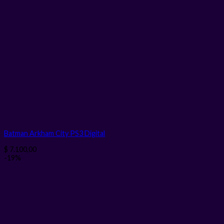
$ 7.400,00.
$ 6.100,00.
Batman Arkham City PS3
Digital
$
7.100,00
-19%