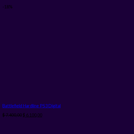
-18%
Battlefield Hardline PS3
Digital
El
El
$
7.400,00
$
6.100,00
precio
precio
original
actual
era:
es: