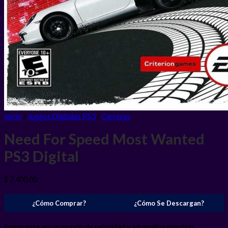
Inicio
/
Juegos Digitales PS3
/
Carreras
Need For Speed Most Wanted
PS3
Digital
$
7.400,00
¿Cómo Comprar?
¿Cómo Se Descargan?
Sumérgete en un mundo de velocidad y adrenalina mientras