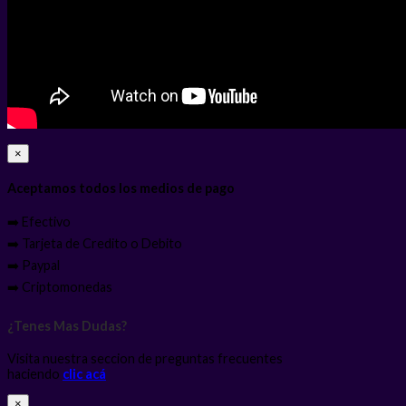
×
Aceptamos todos los medios de pago
➡️ Efectivo
➡️ Tarjeta de Credito o Debito
➡️ Paypal
➡️ Criptomonedas
¿Tenes Mas Dudas?
Visita nuestra seccion de preguntas frecuentes
haciendo
clic acá
×