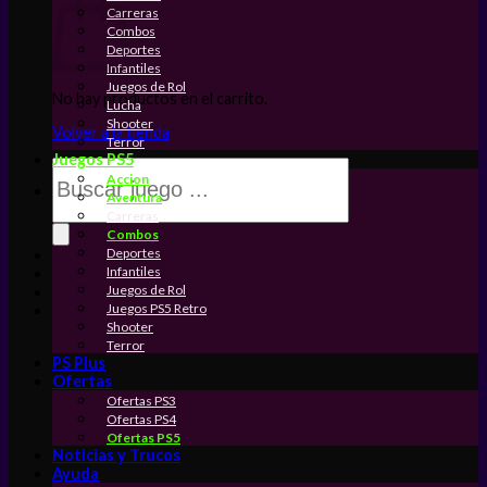
Carreras
Combos
Deportes
Infantiles
Juegos de Rol
No hay productos en el carrito.
Lucha
Shooter
Volver a la tienda
Terror
Juegos PS5
Búsqueda
Accion
de
Aventura
productos
Carreras
Combos
Deportes
Infantiles
Juegos de Rol
Juegos PS5 Retro
Shooter
Terror
PS Plus
Ofertas
Ofertas PS3
Ofertas PS4
Ofertas PS5
Noticias y Trucos
Ayuda