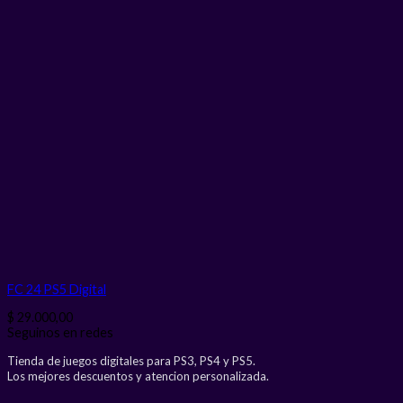
FC 24 PS5
Digital
$
29.000,00
Seguinos en redes
Tienda de juegos digitales para PS3, PS4 y PS5.
Los mejores descuentos y atencion personalizada.