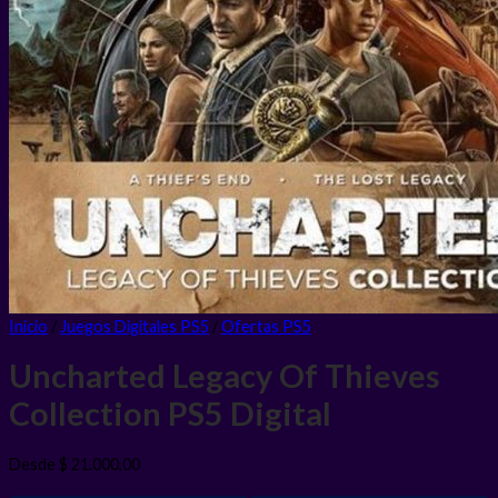
Inicio
/
Juegos Digitales PS5
/
Ofertas PS5
Uncharted Legacy Of Thieves
Collection PS5
Digital
Desde
$
21.000,00