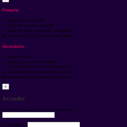
Primaria
✅ Jugas con tu usuario
✅ Los trofeos van a tu perfil
✅ Jugas sin estar conectado a internet
❌ No incluye PSN Plus para jugar online
Secundaria
✅ Más económico
✅ Jugas con el usuario enviado
✅ Sumas trofeos en el nuevo usuario
✅ Tenes que estar conectado a internet
❌ No incluye PSN Plus para jugar online
×
Acceder
Obligatorio
Nombre de usuario o correo electrónico
*
Obligatorio
Contraseña
*