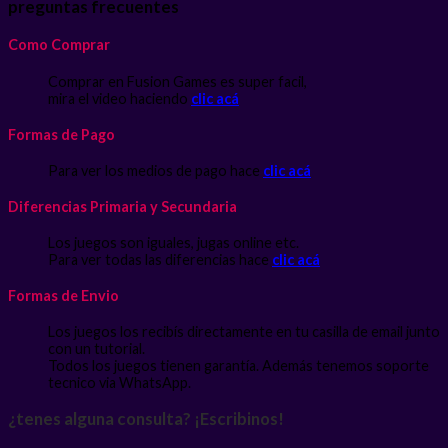
preguntas frecuentes
Como Comprar
Comprar en Fusion Games es super facil,
mira el video haciendo
clic acá
Formas de Pago
Para ver los medios de pago hace
clic acá
Diferencias Primaria y Secundaria
Los juegos son iguales, jugas online etc.
Para ver todas las diferencias hace
clic acá
Formas de Envio
Los juegos los recibís directamente en tu casilla de email junto
con un tutorial.
Todos los juegos tienen garantía. Además tenemos soporte
tecnico via WhatsApp.
¿tenes alguna consulta? ¡Escribinos!