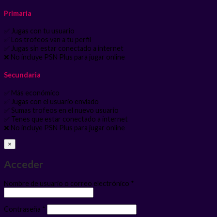
Primaria
✅ Jugas con tu usuario
✅ Los trofeos van a tu perfil
✅ Jugas sin estar conectado a internet
❌ No incluye PSN Plus para jugar online
Secundaria
✅ Más económico
✅ Jugas con el usuario enviado
✅ Sumas trofeos en el nuevo usuario
✅ Tenes que estar conectado a internet
❌ No incluye PSN Plus para jugar online
×
Acceder
Obligatorio
Nombre de usuario o correo electrónico
*
Obligatorio
Contraseña
*