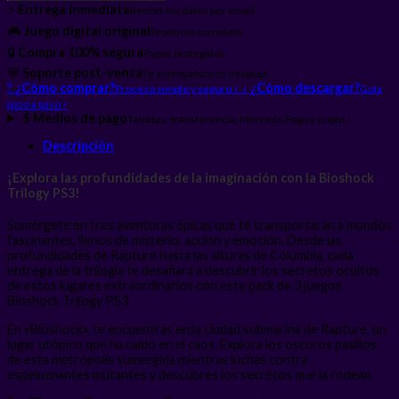
⚡
Entrega inmediata
Recibís los datos por email
🎮
Juego digital original
Producto completo
🔒
Compra 100% segura
Pagos protegidos
💬
Soporte post-venta
Te acompañamos después
?
¿Cómo comprar?
›
↓
¿Cómo descargar?
Proceso simple y seguro
Guía
›
paso a paso
$
Medios de pago
›
Tarjetas, transferencia, Mercado Pago y cripto
Descripción
¡Explora las profundidades de la imaginación con la Bioshock
Trilogy PS3!
Sumérgete en tres aventuras épicas que te transportarán a mundos
fascinantes, llenos de misterio, acción y emoción. Desde las
profundidades de Rapture hasta las alturas de Columbia, cada
entrega de la trilogía te desafiará a descubrir los secretos ocultos
de estos lugares extraordinarios con este pack de 3 juegos
Bioshock Trilogy PS3.
En «Bioshock», te encuentras en la ciudad submarina de Rapture, un
lugar utópico que ha caído en el caos. Explora los oscuros pasillos
de esta metrópolis sumergida mientras luchas contra
espeluznantes mutantes y descubres los secretos que la rodean.