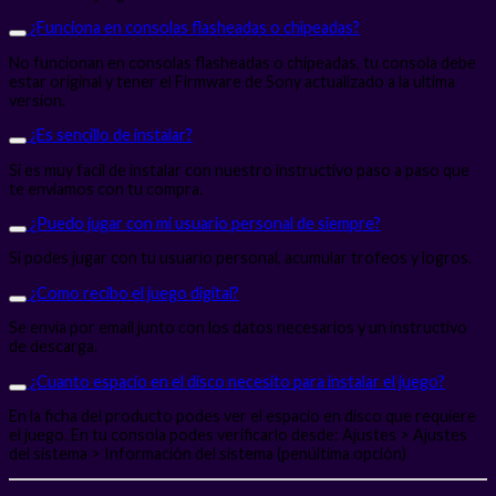
¿Funciona en consolas flasheadas o chipeadas?
No funcionan en consolas flasheadas o chipeadas, tu consola debe
estar original y tener el Firmware de Sony actualizado a la ultima
version.
¿Es sencillo de instalar?
Si es muy facil de instalar con nuestro instructivo paso a paso que
te enviamos con tu compra.
¿Puedo jugar con mi usuario personal de siempre?
Si podes jugar con tu usuario personal, acumular trofeos y logros.
¿Como recibo el juego digital?
Se envia por email junto con los datos necesarios y un instructivo
de descarga.
¿Cuanto espacio en el disco necesito para instalar el juego?
En la ficha del producto podes ver el espacio en disco que requiere
el juego. En tu consola podes verificarlo desde: Ajustes > Ajustes
del sistema > Información del sistema (penúltima opción)