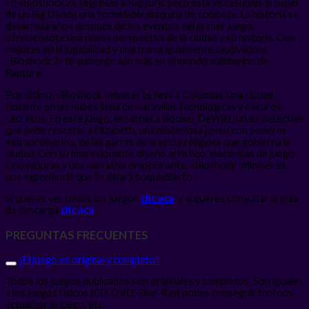
En «Bioshock 2», regresas a Rapture, pero esta vez asumes el papel
de un Big Daddy, una formidable máquina de combate. La historia se
desarrolla años después de los eventos del primer juego,
ofreciéndote una nueva perspectiva de la ciudad y su historia. Con
mejoras en la jugabilidad y una trama igualmente cautivadora,
«Bioshock 2» te sumerge aún más en el mundo submarino de
Rapture.
Por último, «Bioshock Infinite» te lleva a Columbia, una ciudad
flotante en las nubes llena de maravillas tecnológicas y oscuros
secretos. En este juego, encarnas a Booker DeWitt, un ex detective
que debe rescatar a Elizabeth, una misteriosa joven con poderes
extraordinarios, de las garras de la secta religiosa que gobierna la
ciudad. Con su impresionante diseño artístico, mecánicas de juego
innovadoras y una narrativa emocionante, «Bioshock Infinite» es
una experiencia que te dejará boquiabierto.
Si queres ver todos los juegos
clic aca
y si queres consultar la guia
de descarga
clic aca
PREGUNTAS FRECUENTES
¿El juego es original y completo?
Todos los juegos publicados son originales y completos. Son iguales
a los juegos físicos (CD, DVD, Blue-Ray) podes conseguir trofeos,
actualizar el juego, etc.