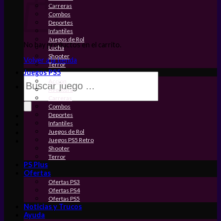
Carreras
Combos
Deportes
Infantiles
Juegos de Rol
No hay productos en el carrito.
Lucha
Shooter
Volver a la tienda
Terror
Juegos PS5
Búsqueda
Accion
de
Aventura
productos
Carreras
Combos
Deportes
Infantiles
Juegos de Rol
Juegos PS5 Retro
Shooter
Terror
PS Plus
Ofertas
Ofertas PS3
Ofertas PS4
Ofertas PS5
Noticias y Trucos
Ayuda