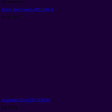
Sin existencias
Driver San Francisco PS3
Digital
$
10.200,00
Assassins Creed 3 PS3
Digital
$
6.990,00