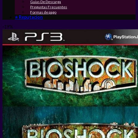
Guias De Descarga
Preguntas Frecuentes
Formas de pago
⭐ Reputacion
-19%