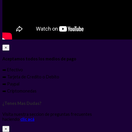
×
Aceptamos todos los medios de pago
➡️ Efectivo
➡️ Tarjeta de Credito o Debito
➡️ Paypal
➡️ Criptomonedas
¿Tenes Mas Dudas?
Visita nuestra seccion de preguntas frecuentes
haciendo
clic acá
×