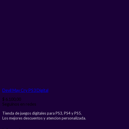
Devil May Cry PS3
Digital
$
6.100,00
Seguinos en redes
Tienda de juegos digitales para PS3, PS4 y PS5.
Los mejores descuentos y atencion personalizada.