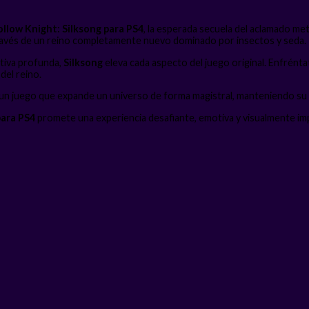
llow Knight: Silksong para PS4
, la esperada secuela del aclamado me
 través de un reino completamente nuevo dominado por insectos y seda.
ativa profunda,
Silksong
eleva cada aspecto del juego original. Enfrént
del reino.
, un juego que expande un universo de forma magistral, manteniendo su in
para PS4
promete una experiencia desafiante, emotiva y visualmente im