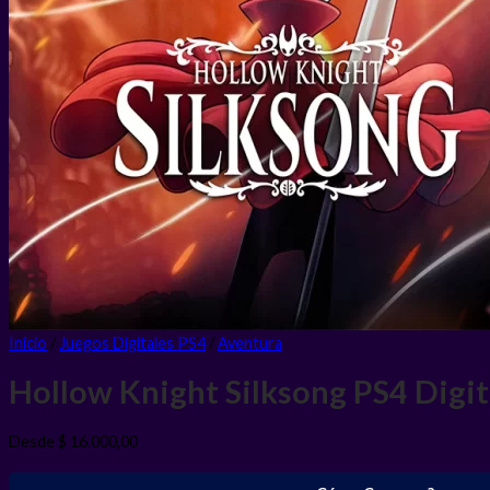
Inicio
/
Juegos Digitales PS4
/
Aventura
Hollow Knight Silksong PS4
Digit
Desde
$
16.000,00