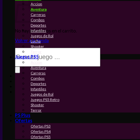
Accion
Aventura
Carreras
Combos
Deportes
Infantiles
No hay productos en el carrito.
Juegos de Rol
Volver a la tienda
Lucha
Shooter
Búsqueda
Terror
de
Juegos PS5
productos
Accion
Aventura
Carreras
Combos
Deportes
Infantiles
Juegos de Rol
Juegos PS5 Retro
Shooter
Terror
PS Plus
Ofertas
Ofertas PS3
Ofertas PS4
Ofertas PS5