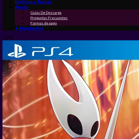
Noticias y Trucos
Ayuda
Guias De Descarga
Preguntas Frecuentes
Formas de pago
⭐ Reputacion
-27%