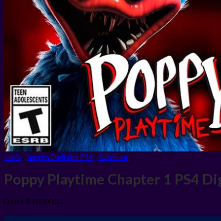
Inicio
/
Juegos Digitales PS4
/
Aventura
Poppy Playtime Chapter 1 PS4
Di
Desde
$
10.000,00