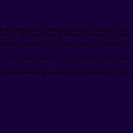
ytime Chapter 1
llega a
PlayStation 4
para que te sumerjas en una histo
ytime Co.
, que regresa al lugar años después de la misteriosa desaparic
, sonidos inquietantes y uno de los personajes más terroríficos de la a
r, todo ambientado con gráficos envolventes y una narrativa intrigante.
ue te atrapa desde el primer minuto.
Si querés descubrir qué se oculta