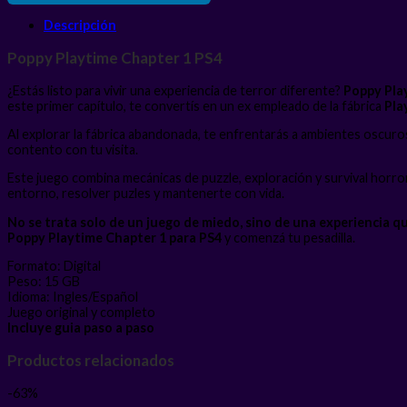
Descripción
Poppy Playtime Chapter 1 PS4
¿Estás listo para vivir una experiencia de terror diferente?
Poppy Pla
este primer capítulo, te convertís en un ex empleado de la fábrica
Pla
Al explorar la fábrica abandonada, te enfrentarás a ambientes oscuros
contento con tu visita.
Este juego combina mecánicas de puzzle, exploración y survival horro
entorno, resolver puzles y mantenerte con vida.
No se trata solo de un juego de miedo, sino de una experiencia q
Poppy Playtime Chapter 1 para PS4
y comenzá tu pesadilla.
Formato: Digital
Peso: 15 GB
Idioma: Ingles/Español
Juego original y completo
Incluye guia paso a paso
Productos relacionados
-63%