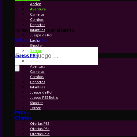
Accion
Aventura
Carreras
Combos
Deportes
Infantiles
No hay productos en el carrito.
Juegos de Rol
Volver a la tienda
Lucha
Shooter
Búsqueda
Terror
de
Juegos PS5
productos
Accion
Aventura
Carreras
Combos
Deportes
Infantiles
Juegos de Rol
Juegos PS5 Retro
Shooter
Terror
PS Plus
Ofertas
Ofertas PS3
Ofertas PS4
Ofertas PS5