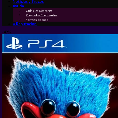
Noticias y Trucos
Ayuda
Guias De Descarga
Preguntas Frecuentes
Formas de pago
⭐ Reputacion
-49%