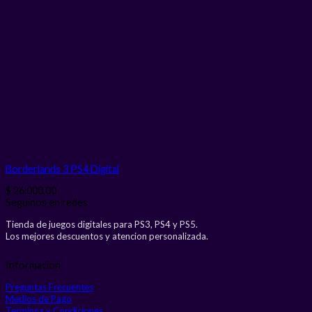
Borderlands 3 PS4
Digital
$
26.000,00
Seguinos en redes
Tienda de juegos digitales para PS3, PS4 y PS5.
Los mejores descuentos y atencion personalizada.
Informacion
Preguntas Frecuentes
Medios de Pago
Terminos y Condiciones