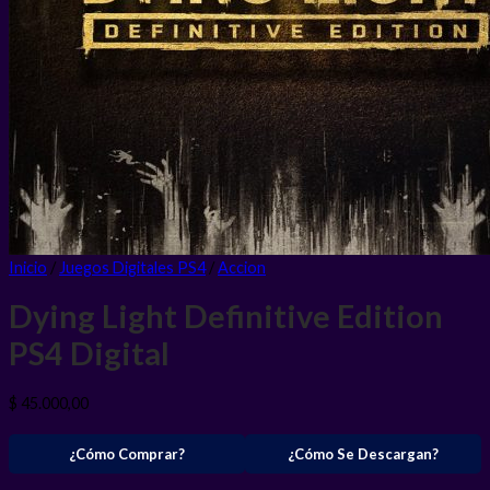
Inicio
/
Juegos Digitales PS4
/
Accion
Dying Light Definitive Edition
PS4
Digital
$
45.000,00
¿Cómo Comprar?
¿Cómo Se Descargan?