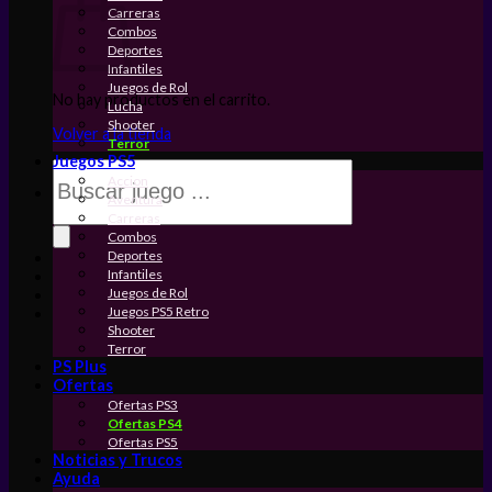
Carreras
Combos
Deportes
Infantiles
Juegos de Rol
No hay productos en el carrito.
Lucha
Shooter
Volver a la tienda
Terror
Juegos PS5
Búsqueda
Accion
de
Aventura
productos
Carreras
Combos
Deportes
Infantiles
Juegos de Rol
Juegos PS5 Retro
Shooter
Terror
PS Plus
Ofertas
Ofertas PS3
Ofertas PS4
Ofertas PS5
Noticias y Trucos
Ayuda