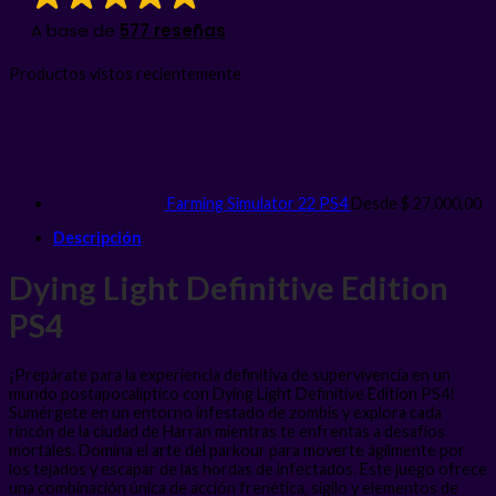
A base de
577 reseñas
Productos vistos recientemente
Farming Simulator 22 PS4
Desde
$
27.000,00
Descripción
Dying Light Definitive Edition
PS4
¡Prepárate para la experiencia definitiva de supervivencia en un
mundo postapocalíptico con Dying Light Definitive Edition PS4!
Sumérgete en un entorno infestado de zombis y explora cada
rincón de la ciudad de Harran mientras te enfrentas a desafíos
mortales. Domina el arte del parkour para moverte ágilmente por
los tejados y escapar de las hordas de infectados. Este juego ofrece
una combinación única de acción frenética, sigilo y elementos de