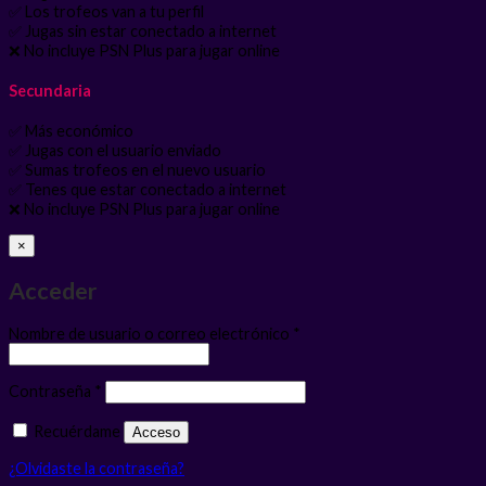
✅ Los trofeos van a tu perfil
✅ Jugas sin estar conectado a internet
❌ No incluye PSN Plus para jugar online
Secundaria
✅ Más económico
✅ Jugas con el usuario enviado
✅ Sumas trofeos en el nuevo usuario
✅ Tenes que estar conectado a internet
❌ No incluye PSN Plus para jugar online
×
Acceder
Obligatorio
Nombre de usuario o correo electrónico
*
Obligatorio
Contraseña
*
Recuérdame
Acceso
¿Olvidaste la contraseña?