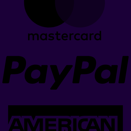
P
A
E