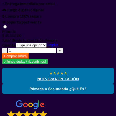
⚡
Entrega inmediata por email
🎮
Juego digital original
🔒
Compra 100% segura
💬
Soporte post-venta
Primaria
$
45.000,00
Jugar desde tu cuenta de siempre
Limpiar
Cuenta
Dying
Light
Comprar Ahora
Definitive
¿Tenes dudas? ¡Escribinos!
Edition
PS4
cantidad
⭐ ⭐ ⭐ ⭐ ⭐
NUESTRA REPUTACIÓN
Primaria o Secundaria ¿Qué Es?