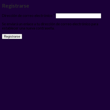
Registrarse
Obligatorio
Dirección de correo electrónico
*
Se enviará un enlace a tu dirección de correo electrónico para
establecer una nueva contraseña.
Registrarse