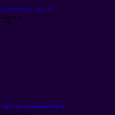
Little Nightmares II PS4
Digital
$
19.900,00
-46%
God Of War 3 Remastered PS4
Digital
Desde
$
14.900,00