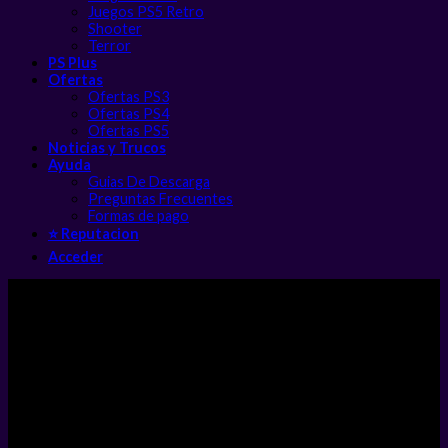
Juegos PS5 Retro
Shooter
Terror
PS Plus
Ofertas
Ofertas PS3
Ofertas PS4
Ofertas PS5
Noticias y Trucos
Ayuda
Guias De Descarga
Preguntas Frecuentes
Formas de pago
⭐ Reputacion
Acceder