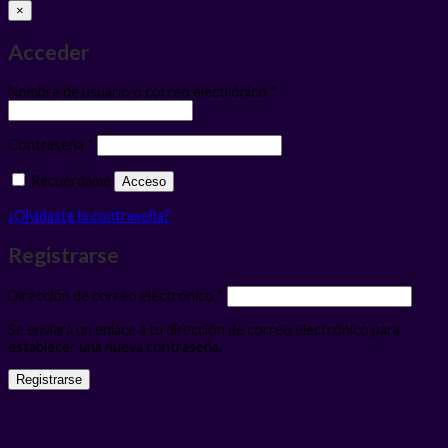
×
Acceder
Obligatorio
Nombre de usuario o correo electrónico
*
Obligatorio
Contraseña
*
Recuérdame
Acceso
¿Olvidaste la contraseña?
Registrarse
Obligatorio
Dirección de correo electrónico
*
Se enviará un enlace a tu dirección de correo electrónico para
establecer una nueva contraseña.
Registrarse