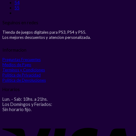
54
55
Seguinos en redes
Tienda de juegos digitales para PS3, PS4 y PS5.
Los mejores descuentos y atencion personalizada.
Informacion
Preguntas Frecuentes
Medios de Pago
Terminos y Condiciones
Politica de Privacidad
Politica de Devoluciones
Horarios
Lun. - Sab: 10hs. a 21hs.
Los Domingos y Feriados:
Sin horario fijo.
V