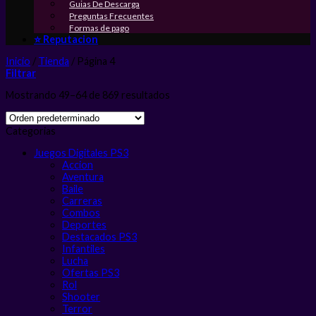
Guias De Descarga
Preguntas Frecuentes
Formas de pago
⭐ Reputacion
Inicio
/
Tienda
/
Página 4
Filtrar
Mostrando 49–64 de 869 resultados
Categorias
Juegos Digitales PS3
Accion
Aventura
Baile
Carreras
Combos
Deportes
Destacados PS3
Infantiles
Lucha
Ofertas PS3
Rol
Shooter
Terror