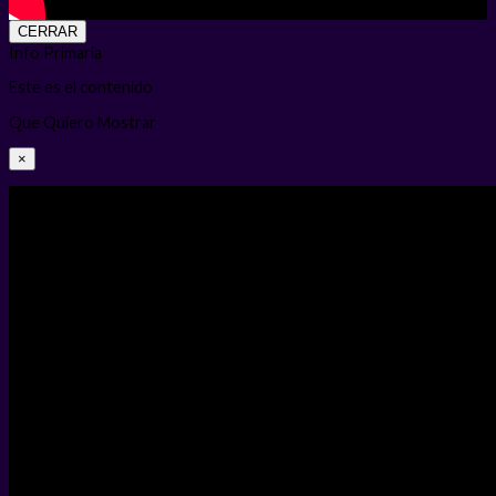
CERRAR
Info Primaria
Este es el contenido
Que Quiero Mostrar
×