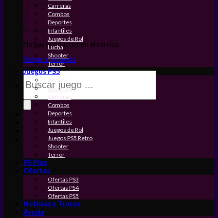
Carreras
Combos
Deportes
Infantiles
Juegos de Rol
No hay productos en el carrito.
Lucha
Shooter
Volver a la tienda
Terror
Juegos PS5
Búsqueda
Accion
de
Aventura
productos
Carreras
Combos
Deportes
Infantiles
Juegos de Rol
Juegos PS5 Retro
Shooter
Terror
PS Plus
Ofertas
Ofertas PS3
Ofertas PS4
Ofertas PS5
Noticias y Trucos
Ayuda