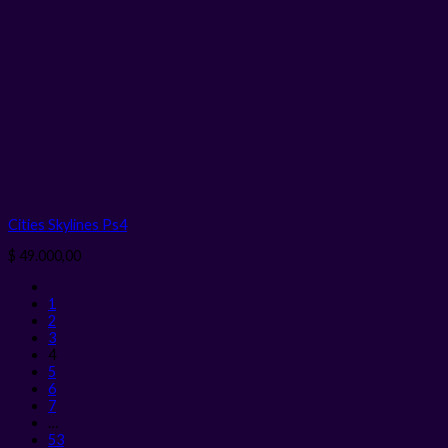
Cities Skylines Ps4
$
49.000,00
1
2
3
4
5
6
7
…
53