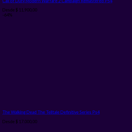
Call of Duty Modern Warfare 2 Campaign Remastered PS4
Desde
$
11.900,00
-64%
The Walking Dead The Telltale Definitive Series Ps4
Desde
$
17.000,00