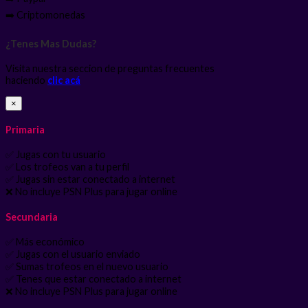
➡️ Criptomonedas
¿Tenes Mas Dudas?
Visita nuestra seccion de preguntas frecuentes
haciendo
clic acá
×
Primaria
✅ Jugas con tu usuario
✅ Los trofeos van a tu perfil
✅ Jugas sin estar conectado a internet
❌ No incluye PSN Plus para jugar online
Secundaria
✅ Más económico
✅ Jugas con el usuario enviado
✅ Sumas trofeos en el nuevo usuario
✅ Tenes que estar conectado a internet
❌ No incluye PSN Plus para jugar online